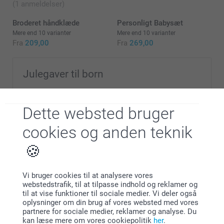
(1 anmeldelser)
Broderet håndklæde
Personligt Babysæt
Mere end 10 varianter
Mere end 10 varianter
Fra
209,00
Fra
269,00
Julegaver til born
Julen er den mest magiske tid af året, ikke mindst for
børnene. At se deres glæde, når de åbner sine
Dette websted bruger
julegaver, er helt enkelt uvurderligt. På Smartphoto
finder du et stort udvalg af unikke og personlige
cookies og anden teknik
julegaver til både drenge og piger, der sikkert vil
hoppe af glæde.
Vi bruger cookies til at analysere vores
webstedstrafik, til at tilpasse indhold og reklamer og
til at vise funktioner til sociale medier. Vi deler også
Hvorfor
smartphoto
?
oplysninger om din brug af vores websted med vores
partnere for sociale medier, reklamer og analyse. Du
kan læse mere om vores cookiepolitik
her
.