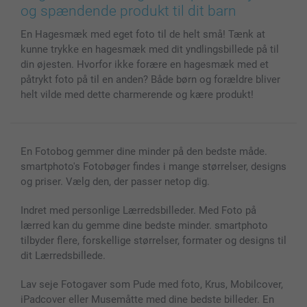
Cover til mobil & tablet
Sitemap
smartbonus
og spændende produkt til dit barn
MyNameBook
Betingelser og garantier
Priser & betaling
En Hagesmæk med eget foto til de helt små! Tænk at
Fotokalender & Kalenderbog
Investor Relations
Status for ordrer
kunne trykke en hagesmæk med dit yndlingsbillede på til
Fotorammer & Tilbehør
din øjesten. Hvorfor ikke forære en hagesmæk med et
Alle fotoprodukter
påtrykt foto på til en anden? Både børn og forældre bliver
helt vilde med dette charmerende og kære produkt!
En Fotobog gemmer dine minder på den bedste måde.
smartphoto's Fotobøger findes i mange størrelser, designs
og priser. Vælg den, der passer netop dig.
Indret med personlige Lærredsbilleder. Med Foto på
lærred kan du gemme dine bedste minder. smartphoto
tilbyder flere, forskellige størrelser, formater og designs til
dit Lærredsbillede.
Lav seje Fotogaver som Pude med foto, Krus, Mobilcover,
iPadcover eller Musemåtte med dine bedste billeder. En