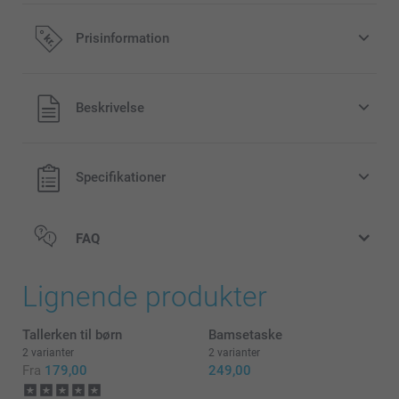
Tilføj en Miffy-sparegris til din ordre
Prisinformation
149,00 / stk
Alle priser inklusive moms og uden
Beskrivelse
forsendelsesomkostninger
Original Miffy-sparegris fås i 3 farver
Kan bruges som pynt i børneværelset
Let at gøre ren, lavet af støvafvisende, ubrydelig PVC fri
Specifikationer
fra phtalater
Mål: 12 cm (højde) x 6 cm (diameter)
FAQ
Hagesmæk med broderi
Lignende produkter
Tallerken til børn
Bamsetaske
2 varianter
2 varianter
Fra
179,00
249,00