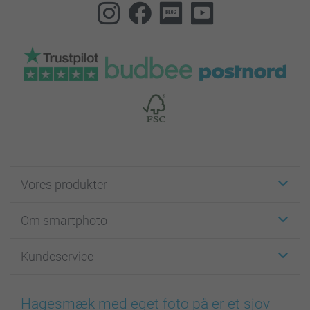
Vores produkter
Klistermærker
Om smartphoto
Fotokort
Fotogaver
Om smartphoto
Kundeservice
Fotobøger
For affiliate
Lærred & Vægdekoration
Fortrolighedserklæring
Kontakt os & FAQ
Billeder, Plakater & Fotohæfter
Cookie Policy
100% tilfredshedsgaranti
Hagesmæk med eget foto på er et sjov