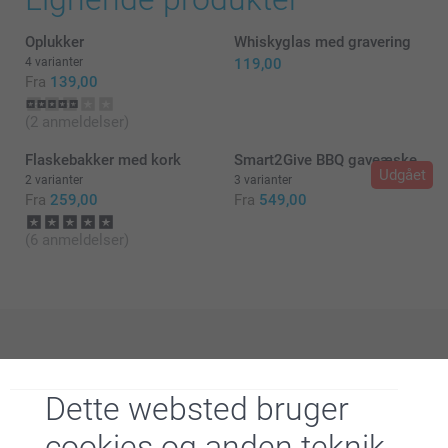
Oplukker
Whiskyglas med gravering
4 varianter
119,00
Fra
139,00
(2 anmeldelser)
Flaskebakker med kork
Smart2Give BBQ gaveæske
Udgået
2 varianter
3 varianter
Fra
259,00
Fra
549,00
Ølglas med gravering (sæt med 2)
(6 anmeldelser)
Cocktailglas med gravering (sæt med 2)
Hvorfor
smartphoto
?
Dette websted bruger
cookies og anden teknik