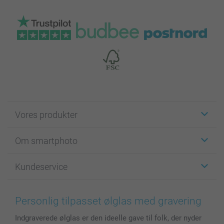
Vores produkter
Klistermærker
Om smartphoto
Fotokort
Fotogaver
Om smartphoto
Kundeservice
Fotobøger
For affiliate
Lærred & Vægdekoration
Fortrolighedserklæring
Kontakt os & FAQ
Billeder, Plakater & Fotohæfter
Cookie Policy
100% tilfredshedsgaranti
Personlig tilpasset ølglas med gravering
Cover til mobil & tablet
Sitemap
smartbonus
Indgraverede ølglas er den ideelle gave til folk, der nyder
MyNameBook
Betingelser og garantier
Priser & betaling