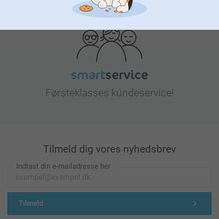
Leder du efter inspiration?
Førsteklasses kundeservice!
Tilmeld dig vores nyhedsbrev
Indtast din e-mailadresse her
Tilmeld