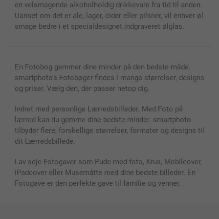
en velsmagende alkoholholdig drikkevare fra tid til anden.
Fotokalender & Kalenderbog
Investor Relations
Status for ordrer
Uanset om det er ale, lager, cider eller pilsner, vil enhver øl
Fotorammer & Tilbehør
smage bedre i et specialdesignet indgraveret ølglas.
Alle fotoprodukter
En Fotobog gemmer dine minder på den bedste måde.
smartphoto's Fotobøger findes i mange størrelser, designs
og priser. Vælg den, der passer netop dig.
Indret med personlige Lærredsbilleder. Med Foto på
lærred kan du gemme dine bedste minder. smartphoto
tilbyder flere, forskellige størrelser, formater og designs til
dit Lærredsbillede.
Lav seje Fotogaver som Pude med foto, Krus, Mobilcover,
iPadcover eller Musemåtte med dine bedste billeder. En
Fotogave er den perfekte gave til familie og venner.