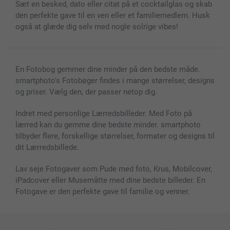
Sæt en besked, dato eller citat på et cocktailglas og skab
Fotokalender & Kalenderbog
Investor Relations
Status for ordrer
den perfekte gave til en ven eller et familiemedlem. Husk
Fotorammer & Tilbehør
også at glæde dig selv med nogle solrige vibes!
Alle fotoprodukter
En Fotobog gemmer dine minder på den bedste måde.
smartphoto's Fotobøger findes i mange størrelser, designs
og priser. Vælg den, der passer netop dig.
Indret med personlige Lærredsbilleder. Med Foto på
lærred kan du gemme dine bedste minder. smartphoto
tilbyder flere, forskellige størrelser, formater og designs til
dit Lærredsbillede.
Lav seje Fotogaver som Pude med foto, Krus, Mobilcover,
iPadcover eller Musemåtte med dine bedste billeder. En
Fotogave er den perfekte gave til familie og venner.