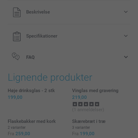
Alle priser inklusive moms og uden
Beskrivelse
forsendelsesomkostninger
Specifikationer
FAQ
Lignende produkter
Høje drinksglas - 2 stk
Vinglas med gravering
199,00
219,00
(1 anmeldelser)
Flaskebakker med kork
Skærebræt i træ
2 varianter
3 varianter
Fra
259,00
Fra
199,00