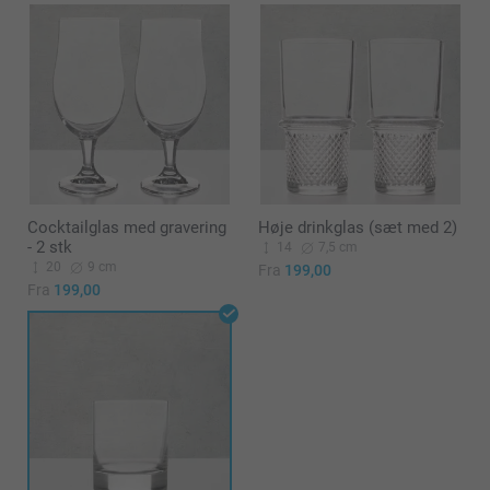
Cocktailglas med gravering
Høje drinkglas (sæt med 2)
- 2 stk
14
7,5 cm
20
9 cm
Fra
199,00
Fra
199,00