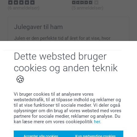
Cocktailglas (sæt med 2)
(6 anmeldelser)
(5 anmeldelser)
Højt drinksglas (sæt med 2)
Whiskyglas
Julegaver til ham
Julen er den perfekte tid af året for at vise, hvor
meget mændene i dit liv betyder for dig! Bliv
inspireret af vores produkter og skab fantastiske,
Dette websted bruger
personlige julegaver til din far, bror eller onkel. Med
hans yndlingsbilleder, et sjovt fælles minde eller et
cookies og anden teknik
morsomt citat, skaber du nemt en gave til ham, som
han vil sætte pris på mange år fremover!
Vi bruger cookies til at analysere vores
webstedstrafik, til at tilpasse indhold og reklamer og
til at vise funktioner til sociale medier. Vi deler også
oplysninger om din brug af vores websted med vores
Hvorfor
smartphoto
?
partnere for sociale medier, reklamer og analyse. Du
kan læse mere om vores cookiepolitik
her
.
Accepter alle cookies
Kun nødvendige cookies