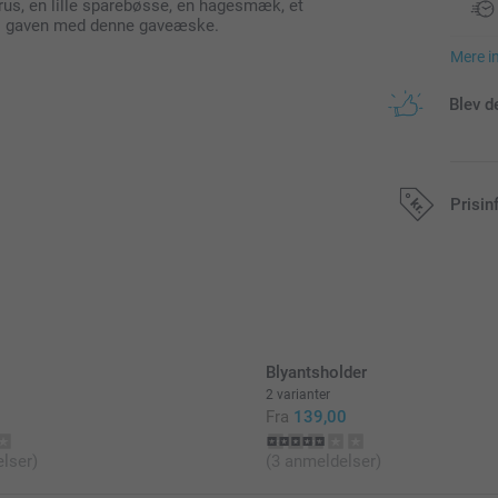
rus, en lille sparebøsse, en hagesmæk, et
 til gaven med denne gaveæske.
Mere i
Blev d
Prisin
Alle priser in
Blyantsholder
2 varianter
Fra
139,00
lser)
(3 anmeldelser)