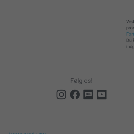
Ved
pro
For
Du 
ind
Følg os!