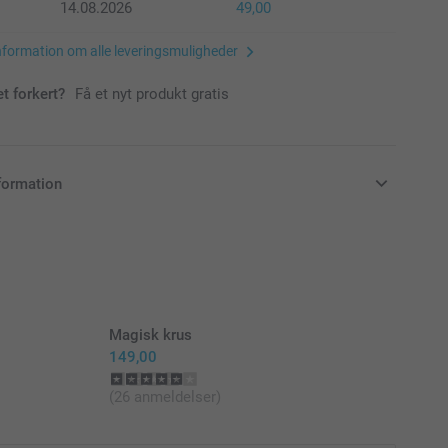
14.08.2026
49,00
nformation om alle leveringsmuligheder
et forkert?
Få et nyt produkt gratis
formation
klusive moms og uden forsendelsesomkostninger
Magisk krus
149,00
(26 anmeldelser)