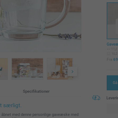
Gaveæ
11,2
10,2
Fra
69
Gå
Specifikationer
Leveri
t særligt.
iver åbnet med denne personlige gaveæske med