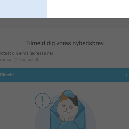
Førsteklasses kundeservice!
Tilmeld dig vores nyhedsbrev
ndtast din e-mailadresse her
Tilmeld