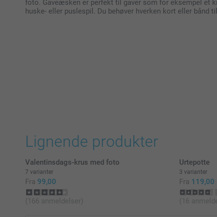
foto. Gaveæsken er perfekt til gaver som for eksempel et k
huske- eller puslespil. Du behøver hverken kort eller bånd
Lignende produkter
Valentinsdags-krus med foto
Urtepotte
7 varianter
3 varianter
Fra
99,00
Fra
119,00
(166 anmeldelser)
(16 anmelde