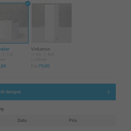
sker
Vinkarton
11,2
9,5
32,5
 cm
9,5 cm
,00
Fra
79,00
 til designs
ng
Dato
Pris