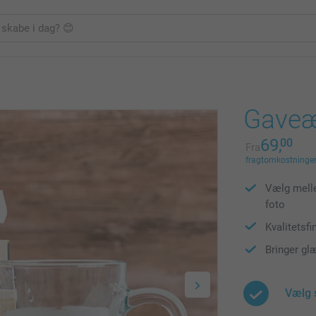
Gaveæ
69,
00
Fra
fragtomkostninger 
Vælg melle
foto
Kvalitetsfi
Bringer gl
Vælg 