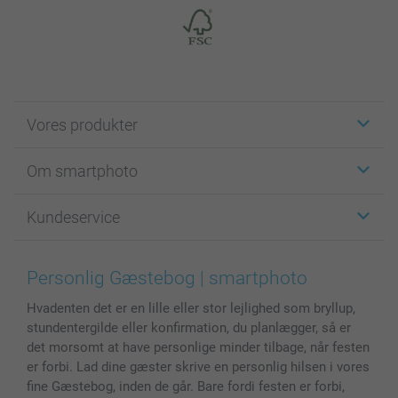
Vores produkter
Klistermærker
Om smartphoto
Fotokort
Fotogaver
Om smartphoto
Kundeservice
Fotobøger
For affiliate
Lærred & Vægdekoration
Fortrolighedserklæring
Kontakt os & FAQ
Billeder, Plakater & Fotohæfter
Cookie Policy
100% tilfredshedsgaranti
Personlig Gæstebog | smartphoto
Cover til mobil & tablet
Sitemap
smartbonus
Hvadenten det er en lille eller stor lejlighed som bryllup,
MyNameBook
Betingelser og garantier
Priser & betaling
stundentergilde eller konfirmation, du planlægger, så er
Fotokalender & Kalenderbog
Investor Relations
Status for ordrer
det morsomt at have personlige minder tilbage, når festen
Fotorammer & Tilbehør
er forbi. Lad dine gæster skrive en personlig hilsen i vores
Alle fotoprodukter
fine Gæstebog, inden de går. Bare fordi festen er forbi,