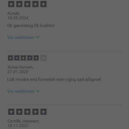
Kunde,
10.05.2024
Ok gæstebog Ok kvalitet
Vis reaktioner
14.05.2024
08:52
Kære kunde
Solvej Hansen,
07.01.2023
Tusind tak for din dejlige anmeldelse og dine 5
stjerner.
Lidt mindre end forventet men rigtig sød alligevel
Det glæder os at du er så tilfreds med din gæstebog
Vis reaktioner
og vi håber du får glæde af den i lang tid fremover.
Hav en fortsat god dag!
18.01.2023
14:14
Venlig hilsen
Hej Solvej
Camilla Jeppesen,
Zeinab @smartphoto
18.11.2022
Tusind tak for din dejlige anmeldelse.