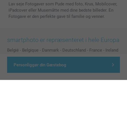
Lav seje Fotogaver som Pude med foto, Krus, Mobilcover,
iPadcover eller Musemåtte med dine bedste billeder. En
Fotogave er den perfekte gave til familie og venner.
smartphoto er repræsenteret i hele Europa
België
-
Belgique
-
Danmark
-
Deutschland
-
France
-
Ireland
-
Nederland
-
Norge
-
Österreich
-
Schweiz
-
Suisse
-
Personliggør din Gæstebog
Switzerland
-
Suomi
-
Sverige
-
United Kingdom
-
Other Countries
Alle priser er i danske kroner (DKK), inklusive moms og eksklusive porto
© smartphoto group. All rights reserved