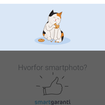
Julen er den perfekte tiden af året til at give udtryk
for din taknemmelighed for dem, du elsker. Der er
intet der siger "tak for alt det du gør, og for at du er
den, du er" mere end en personlig og eftertænksom
julegave til hende. Hvis du leder efter inspiration til at
købe en gave til din kone, datter, mor, svigerinde eller
ven, se vores udbud af julegaver, der vil gøre hende
utrolig glad.
Hvorfor
smartphoto
?