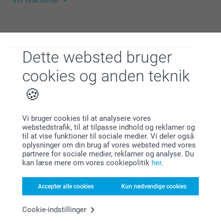
Vis reaktioner
Tøv ikke med at kontakte os hvis det er noget du
undrer over.
Hav en fortsat god dag!
02.03.2022
16:14
Venlig hilsen,
Hej Jeanette
Vis mere
Kirsi/Smartphoto
Tusind tak for din dejlige anmeldelse og dine fem
Dette websted bruger
stjerner. Det glæde os meget at du er tilfreds med
Lignende produkter
din gæstebog. Den er så dejlige, og så sjove at have
cookies og anden teknik
med egna personlige motiv.
Venlig hilsen,
Billedblok
Slikposer
Johanna, Smartphoto
69,00
109,00
Vi bruger cookies til at analysere vores
(2 anmeldelser)
(22 anmeldelser)
webstedstrafik, til at tilpasse indhold og reklamer og
til at vise funktioner til sociale medier. Vi deler også
Farveblyanter
Notesblok
oplysninger om din brug af vores websted med vores
partnere for sociale medier, reklamer og analyse. Du
4 varianter
3 varianter
kan læse mere om vores cookiepolitik
her
.
Fra
109,00
Fra
89,00
(1 anmeldelser)
(5 anmeldelser)
Accepter alle cookies
Kun nødvendige cookies
Cookie-indstillinger
Julegaver til hende