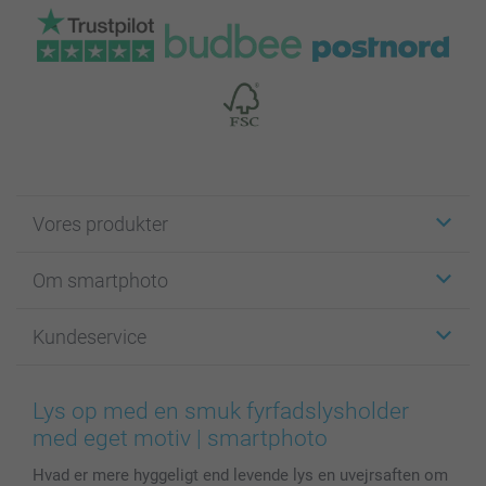
Vores produkter
Klistermærker
Om smartphoto
Fotokort
Fotogaver
Om smartphoto
Kundeservice
Fotobøger
For affiliate
Lærred & Vægdekoration
Fortrolighedserklæring
Kontakt os & FAQ
Billeder, Plakater & Fotohæfter
Cookie Policy
100% tilfredshedsgaranti
Lys op med en smuk fyrfadslysholder
Cover til mobil & tablet
Sitemap
smartbonus
med eget motiv | smartphoto
MyNameBook
Betingelser og garantier
Priser & betaling
Hvad er mere hyggeligt end levende lys en uvejrsaften om
Fotokalender & Kalenderbog
Investor Relations
Status for ordrer