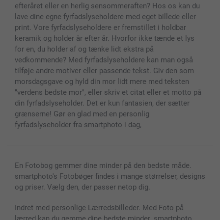
efteråret eller en herlig sensommeraften? Hos os kan du
Fotorammer & Tilbehør
lave dine egne fyrfadslyseholdere med eget billede eller
Alle fotoprodukter
print. Vore fyrfadslyseholdere er fremstillet i holdbar
keramik og holder år efter år. Hvorfor ikke tænde et lys
for en, du holder af og tænke lidt ekstra på
vedkommende? Med fyrfadslyseholdere kan man også
tilføje andre motiver eller passende tekst. Giv den som
morsdagsgave og hyld din mor lidt mere med teksten
"verdens bedste mor", eller skriv et citat eller et motto på
din fyrfadslyseholder. Det er kun fantasien, der sætter
grænserne! Gør en glad med en personlig
fyrfadslyseholder fra smartphoto i dag,
En Fotobog gemmer dine minder på den bedste måde.
smartphoto's Fotobøger findes i mange størrelser, designs
og priser. Vælg den, der passer netop dig.
Indret med personlige Lærredsbilleder. Med Foto på
lærred kan du gemme dine bedste minder. smartphoto