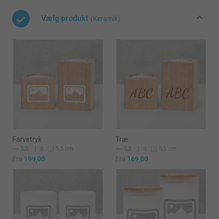
Vælg produkt
(Keramik)
Farvetryk
Træ
5,5
8
5,5
8
5,5 cm
5,5 cm
Fra
199,00
Fra
169,00