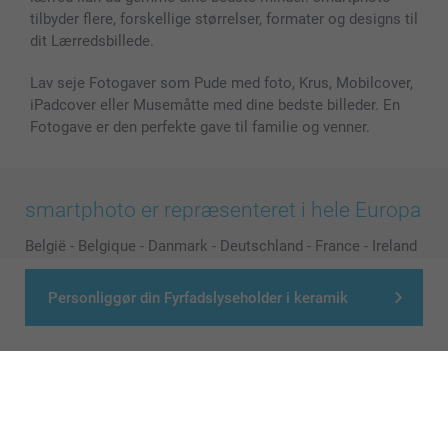
tilbyder flere, forskellige størrelser, formater og designs til
dit Lærredsbillede.
Lav seje Fotogaver som Pude med foto, Krus, Mobilcover,
iPadcover eller Musemåtte med dine bedste billeder. En
Fotogave er den perfekte gave til familie og venner.
smartphoto er repræsenteret i hele Europa
België
-
Belgique
-
Danmark
-
Deutschland
-
France
-
Ireland
-
Nederland
-
Norge
-
Österreich
-
Schweiz
-
Suisse
-
Personliggør din Fyrfadslyseholder i keramik
Switzerland
-
Suomi
-
Sverige
-
United Kingdom
-
Other Countries
Alle priser er i danske kroner (DKK), inklusive moms og eksklusive porto