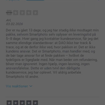
AH,
03.02.2026
Der er nu gået 13 dage, og jeg har stadig ikke modtaget min
pakke, selvom Smartphoto selv oplyser en leveringstid på
5–8 dage. Hver gang jeg kontakter kundeservice, får jeg det
samme elendige standardsvar: at DAO ikke har track &
trace, og at de derfor ikke ved, hvor pakken er. Det er ikke
kundens ansvar. Det er Smartphoto, man handler med, og
Frostet, gennemsigtigt glas (Lille & Stor)
de bør tage ansvar for at finde pakken – hvilket de
Bambuslåg (Stor)
tydeligvis er ligeglade med. Når man beder om refundering,
Gummibånd for at sikre en lufttæt lukning (Stor)
bliver man ignoreret. Ingen hjælp, ingen løsning, ingen
ansvarsfølelse. Dette er uden tvivl den dårligste
kundeservice, jeg har oplevet. Vil aldrig anbefale
Smartphoto til andre.
Vis reaktioner
05.02.2026
08:49