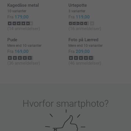
Vi er glade over at du er tilfreds med dt fyrfadsholder
Kagedåse metal
Urtepotte
Hav en fortsat god dag!
10 varianter
3 varianter
Fra
179,00
Fra
119,00
Venlig hilsen
(14 anmeldelser)
(16 anmeldelser)
Zeinab @smartphoto
Pude
Foto på Lærred
Mere end 10 varianter
Mere end 10 varianter
Fra
169,00
Fra
209,00
(36 anmeldelser)
(46 anmeldelser)
Hvorfor
smartphoto
?