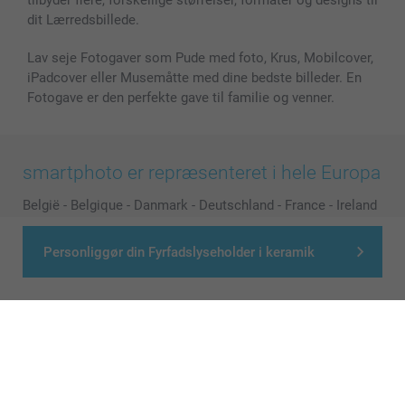
dit Lærredsbillede.
Lav seje Fotogaver som Pude med foto, Krus, Mobilcover,
iPadcover eller Musemåtte med dine bedste billeder. En
Fotogave er den perfekte gave til familie og venner.
smartphoto er repræsenteret i hele Europa
België
-
Belgique
-
Danmark
-
Deutschland
-
France
-
Ireland
-
Nederland
-
Norge
-
Österreich
-
Schweiz
-
Suisse
-
Personliggør din Fyrfadslyseholder i keramik
Switzerland
-
Suomi
-
Sverige
-
United Kingdom
-
Other Countries
Alle priser er i danske kroner (DKK), inklusive moms og eksklusive porto
© smartphoto group. All rights reserved