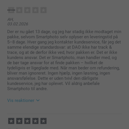
AH,
03.02.2026
Der er nu gået 13 dage, og jeg har stadig ikke modtaget min
pakke, selvom Smartphoto selv oplyser en leveringstid på
5–8 dage. Hver gang jeg kontakter kundeservice, får jeg det
samme elendige standardsvar: at DAO ikke har track &
trace, og at de derfor ikke ved, hvor pakken er. Det er ikke
kundens ansvar. Det er Smartphoto, man handler med, og
Frostet, gennemsigtigt glas (Lille & Stor)
de bør tage ansvar for at finde pakken – hvilket de
Bambuslåg (Stor)
tydeligvis er ligeglade med. Når man beder om refundering,
Gummibånd for at sikre en lufttæt lukning (Stor)
bliver man ignoreret. Ingen hjælp, ingen løsning, ingen
ansvarsfølelse. Dette er uden tvivl den dårligste
kundeservice, jeg har oplevet. Vil aldrig anbefale
Smartphoto til andre.
Vis reaktioner
05.02.2026
08:49
Kære kunde