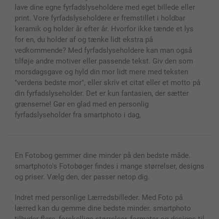
Fotorammer & Tilbehør
lave dine egne fyrfadslyseholdere med eget billede eller
Alle fotoprodukter
print. Vore fyrfadslyseholdere er fremstillet i holdbar
keramik og holder år efter år. Hvorfor ikke tænde et lys
for en, du holder af og tænke lidt ekstra på
vedkommende? Med fyrfadslyseholdere kan man også
tilføje andre motiver eller passende tekst. Giv den som
morsdagsgave og hyld din mor lidt mere med teksten
"verdens bedste mor", eller skriv et citat eller et motto på
din fyrfadslyseholder. Det er kun fantasien, der sætter
grænserne! Gør en glad med en personlig
fyrfadslyseholder fra smartphoto i dag,
En Fotobog gemmer dine minder på den bedste måde.
smartphoto's Fotobøger findes i mange størrelser, designs
og priser. Vælg den, der passer netop dig.
Indret med personlige Lærredsbilleder. Med Foto på
lærred kan du gemme dine bedste minder. smartphoto
tilbyder flere, forskellige størrelser, formater og designs til