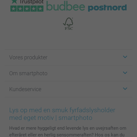
Vores produkter
Klistermærker
Om smartphoto
Fotokort
Fotogaver
Om smartphoto
Kundeservice
Fotobøger
For affiliate
Lærred & Vægdekoration
Fortrolighedserklæring
Kontakt os & FAQ
Billeder, Plakater & Fotohæfter
Cookie Policy
100% tilfredshedsgaranti
Lys op med en smuk fyrfadslysholder
Cover til mobil & tablet
Sitemap
smartbonus
med eget motiv | smartphoto
MyNameBook
Betingelser og garantier
Priser & betaling
Hvad er mere hyggeligt end levende lys en uvejrsaften om
Fotokalender & Kalenderbog
Investor Relations
Status for ordrer
efteråret eller en herlig sensommeraften? Hos os kan du