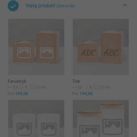
Vælg produkt
(Keramik)
Farvetryk
Træ
5,5
8
5,5
8
5,5 cm
5,5 cm
Fra
199,00
Fra
169,00