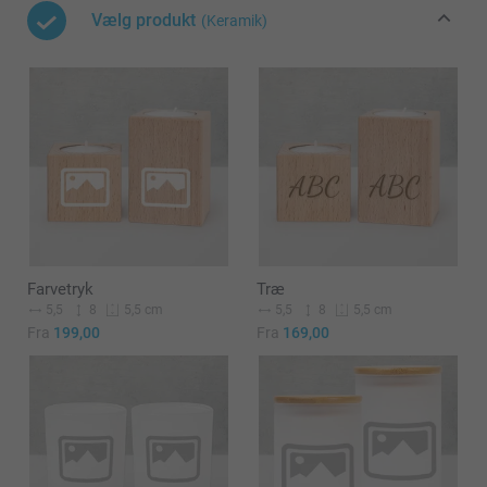
Vælg produkt
(Keramik)
Farvetryk
Træ
5,5
8
5,5
8
5,5 cm
5,5 cm
Fra
199,00
Fra
169,00