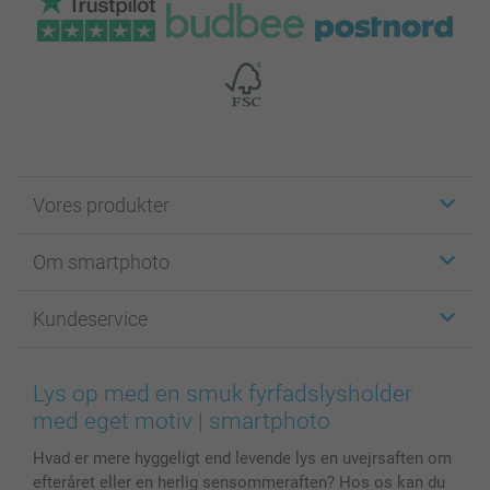
Vores produkter
Klistermærker
Om smartphoto
Fotokort
Fotogaver
Om smartphoto
Kundeservice
Fotobøger
For affiliate
Lærred & Vægdekoration
Fortrolighedserklæring
Kontakt os & FAQ
Billeder, Plakater & Fotohæfter
Cookie Policy
100% tilfredshedsgaranti
Lys op med en smuk fyrfadslysholder
Cover til mobil & tablet
Sitemap
smartbonus
med eget motiv | smartphoto
MyNameBook
Betingelser og garantier
Priser & betaling
Hvad er mere hyggeligt end levende lys en uvejrsaften om
Fotokalender & Kalenderbog
Investor Relations
Status for ordrer
efteråret eller en herlig sensommeraften? Hos os kan du