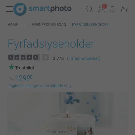
HOME
BØRNEFØDSELSDAG
FYRFADSLYSEHOLDER
Fyrfadslyseholder
3.7
/
5
(13 anmeldelser)
129,
00
Fra
fragtomkostninger er ikke inkluderet