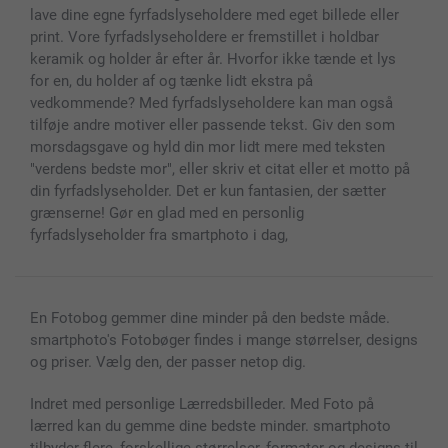
Fotorammer & Tilbehør
lave dine egne fyrfadslyseholdere med eget billede eller
Alle fotoprodukter
print. Vore fyrfadslyseholdere er fremstillet i holdbar
keramik og holder år efter år. Hvorfor ikke tænde et lys
for en, du holder af og tænke lidt ekstra på
vedkommende? Med fyrfadslyseholdere kan man også
tilføje andre motiver eller passende tekst. Giv den som
morsdagsgave og hyld din mor lidt mere med teksten
"verdens bedste mor", eller skriv et citat eller et motto på
din fyrfadslyseholder. Det er kun fantasien, der sætter
grænserne! Gør en glad med en personlig
fyrfadslyseholder fra smartphoto i dag,
En Fotobog gemmer dine minder på den bedste måde.
smartphoto's Fotobøger findes i mange størrelser, designs
og priser. Vælg den, der passer netop dig.
Indret med personlige Lærredsbilleder. Med Foto på
lærred kan du gemme dine bedste minder. smartphoto
tilbyder flere, forskellige størrelser, formater og designs til