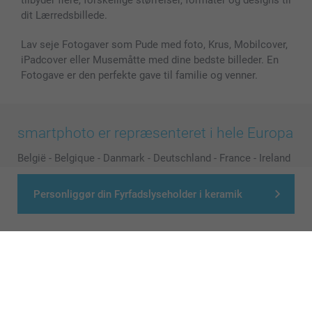
dit Lærredsbillede.
Lav seje Fotogaver som Pude med foto, Krus, Mobilcover,
iPadcover eller Musemåtte med dine bedste billeder. En
Fotogave er den perfekte gave til familie og venner.
smartphoto er repræsenteret i hele Europa
België
-
Belgique
-
Danmark
-
Deutschland
-
France
-
Ireland
-
Nederland
-
Norge
-
Österreich
-
Schweiz
-
Suisse
-
Personliggør din Fyrfadslyseholder i keramik
Switzerland
-
Suomi
-
Sverige
-
United Kingdom
-
Other Countries
Alle priser er i danske kroner (DKK), inklusive moms og eksklusive porto
© smartphoto group. All rights reserved