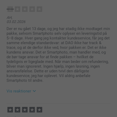
AH,
03.02.2026
Der er nu gået 13 dage, og jeg har stadig ikke modtaget min
pakke, selvom Smartphoto selv oplyser en leveringstid på
5–8 dage. Hver gang jeg kontakter kundeservice, får jeg det
samme elendige standardsvar: at DAO ikke har track &
trace, og at de derfor ikke ved, hvor pakken er. Det er ikke
kundens ansvar. Det er Smartphoto, man handler med, og
Frostet, gennemsigtigt glas (Lille & Stor)
de bør tage ansvar for at finde pakken – hvilket de
Bambuslåg (Stor)
tydeligvis er ligeglade med. Når man beder om refundering,
Gummibånd for at sikre en lufttæt lukning (Stor)
bliver man ignoreret. Ingen hjælp, ingen løsning, ingen
ansvarsfølelse. Dette er uden tvivl den dårligste
kundeservice, jeg har oplevet. Vil aldrig anbefale
Smartphoto til andre.
Vis reaktioner
05.02.2026
08:49
Kære kunde