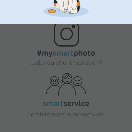
Bonus på alle dine køb
Leder du efter inspiration?
Førsteklasses kundeservice!