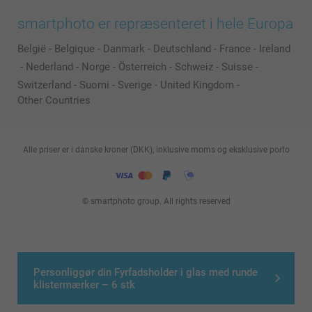
smartphoto er repræsenteret i hele Europa
België
-
Belgique
-
Danmark
-
Deutschland
-
France
-
Ireland
-
Nederland
-
Norge
-
Österreich
-
Schweiz
-
Suisse
-
Switzerland
-
Suomi
-
Sverige
-
United Kingdom
-
Other Countries
Alle priser er i danske kroner (DKK), inklusive moms og eksklusive porto
© smartphoto group. All rights reserved
Personliggør din Fyrfadsholder i glas med runde
klistermærker – 6 stk
>