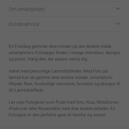
Klistermærker
Om smartphoto
Fotokort
Fotogaver
Om smartphoto
Kundeservice
Fotobøger
For affiliate
Lærred & Vægdekoration
Fortrolighedserklæring
Kontakt os & FAQ
Billeder, Plakater & Fotohæfter
Cookie Policy
100% tilfredshedsgaranti
En Fotobog gemmer dine minder på den bedste måde.
Cover til mobil & tablet
Sitemap
smartbonus
smartphoto's Fotobøger findes i mange størrelser, designs
MyNameBook
Betingelser og garantier
Priser & betaling
og priser. Vælg den, der passer netop dig.
Fotokalender & Kalenderbog
Investor Relations
Status for ordrer
Fotorammer & Tilbehør
Indret med personlige Lærredsbilleder. Med Foto på
lærred kan du gemme dine bedste minder. smartphoto
Alle fotoprodukter
tilbyder flere, forskellige størrelser, formater og designs til
dit Lærredsbillede.
Lav seje Fotogaver som Pude med foto, Krus, Mobilcover,
iPadcover eller Musemåtte med dine bedste billeder. En
Fotogave er den perfekte gave til familie og venner.