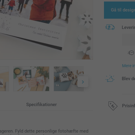
Gå til desig
Leveri
Mere i
Blev d
Specifikationer
Prisin
Alle priser in
geren. Fyld dette personlige fotohæfte med