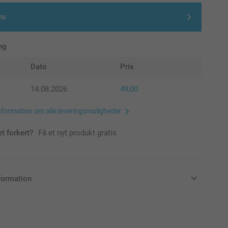
ns
ng
Dato
Pris
14.08.2026
49,00
nformation om alle leveringsmuligheder
et forkert?
Få et nyt produkt gratis
formation
klusive moms og uden forsendelsesomkostninger