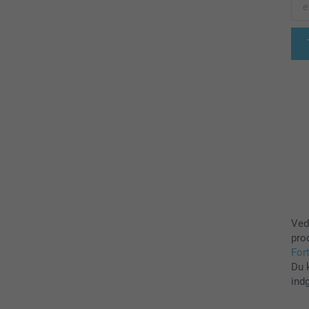
Ved
pro
For
Du 
ind