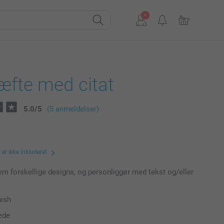
æfte med citat
5.0
/
5
(5 anmeldelser)
er ikke inkluderet
m forskellige designs, og personliggør med tekst og/eller
nish
æde