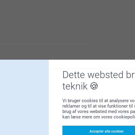
vores fotohæfte. Det er en så dejlig måde at
lle deres egen historie.
Dette websted b
teknik
Vi bruger cookies til at analysere vo
reklamer og til at vise funktioner ti
brug af vores websted med vores par
kan læse mere om vores cookiepoli
 :)
ality of the fotohäfte med citat.
Accepter alle cookies