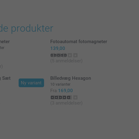
de produkter
eter
Fotoautomat fotomagneter
ter
139,00
(5 anmeldelser)
r)
g Sæt
Billedvæg Hexagon
Ny variant
10 varianter
Fra
169,00
)
(3 anmeldelser)