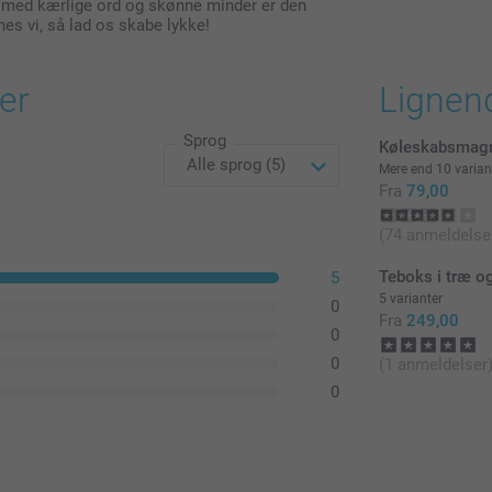
er med kærlige ord og skønne minder er den
nes vi, så lad os skabe lykke!
er
Lignen
Sprog
Køleskabsmagn
Mere end 10 varian
Fra
79,00
(74 anmeldelse
Teboks i træ o
5
5 varianter
0
Fra
249,00
0
0
(1 anmeldelser
0