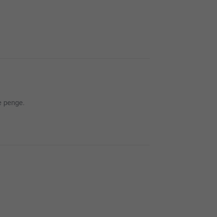
ldelse.
e penge.
med citat.
ig på og få brugt dine yndlingsbilleder.