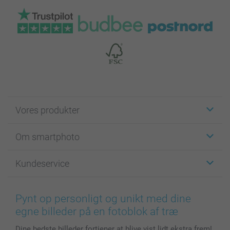
Vores produkter
Klistermærker
Om smartphoto
Fotokort
Fotogaver
Om smartphoto
Kundeservice
Fotobøger
For affiliate
Lærred & Vægdekoration
Fortrolighedserklæring
Kontakt os & FAQ
Billeder, Plakater & Fotohæfter
Cookie Policy
100% tilfredshedsgaranti
Pynt op personligt og unikt med dine
Cover til mobil & tablet
Sitemap
smartbonus
egne billeder på en fotoblok af træ
MyNameBook
Betingelser og garantier
Priser & betaling
Dine bedste billeder fortjener at blive vist lidt ekstra frem!