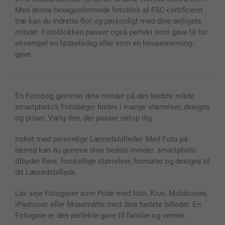
Fotokalender & Kalenderbog
Investor Relations
Status for ordrer
Med denne hexagonformede fotoblok af FSC-certificeret
Fotorammer & Tilbehør
træ kan du indrette flot og personligt med dine dejligste
Alle fotoprodukter
minder. Fotoblokken passer også perfekt som gave til for
eksempel en fødselsdag eller som en housewarming-
gave.
En Fotobog gemmer dine minder på den bedste måde.
smartphoto's Fotobøger findes i mange størrelser, designs
og priser. Vælg den, der passer netop dig.
Indret med personlige Lærredsbilleder. Med Foto på
lærred kan du gemme dine bedste minder. smartphoto
tilbyder flere, forskellige størrelser, formater og designs til
dit Lærredsbillede.
Lav seje Fotogaver som Pude med foto, Krus, Mobilcover,
iPadcover eller Musemåtte med dine bedste billeder. En
Fotogave er den perfekte gave til familie og venner.