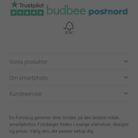
Vores produkter
Klistermærker
Om smartphoto
Fotokort
Fotogaver
Om smartphoto
Kundeservice
Fotobøger
For affiliate
Lærred & Vægdekoration
Fortrolighedserklæring
Kontakt os & FAQ
Billeder, Plakater & Fotohæfter
Cookie Policy
100% tilfredshedsgaranti
En Fotobog gemmer dine minder på den bedste måde.
Cover til mobil & tablet
Sitemap
smartbonus
smartphoto's Fotobøger findes i mange størrelser, designs
MyNameBook
Betingelser og garantier
Priser & betaling
og priser. Vælg den, der passer netop dig.
Fotokalender & Kalenderbog
Investor Relations
Status for ordrer