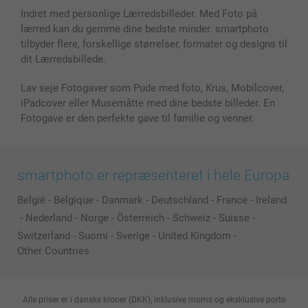
Fotorammer & Tilbehør
Indret med personlige Lærredsbilleder. Med Foto på
lærred kan du gemme dine bedste minder. smartphoto
Alle fotoprodukter
tilbyder flere, forskellige størrelser, formater og designs til
dit Lærredsbillede.
Lav seje Fotogaver som Pude med foto, Krus, Mobilcover,
iPadcover eller Musemåtte med dine bedste billeder. En
Fotogave er den perfekte gave til familie og venner.
smartphoto er repræsenteret i hele Europa
België
-
Belgique
-
Danmark
-
Deutschland
-
France
-
Ireland
-
Nederland
-
Norge
-
Österreich
-
Schweiz
-
Suisse
-
Switzerland
-
Suomi
-
Sverige
-
United Kingdom
-
Other Countries
Alle priser er i danske kroner (DKK), inklusive moms og eksklusive porto