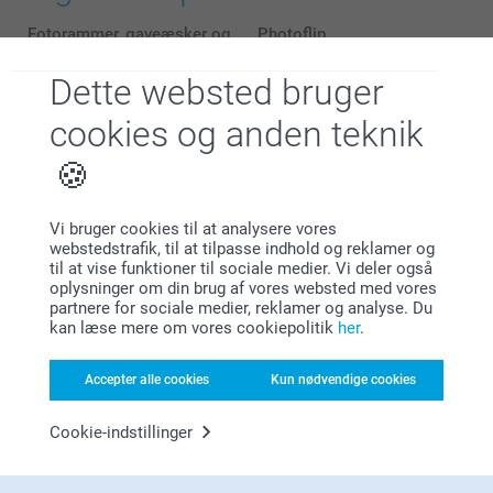
Fotorammer, gaveæsker og
Photoflip
tilbehør
109,00
Fra
39,00
Dette websted bruger
(6 anmeldelser)
cookies og anden teknik
Billeder med Træholder
Musemåtte
5 varianter
4 varianter
Fra
109,00
Fra
149,00
Vi bruger cookies til at analysere vores
(7 anmeldelser)
(35 anmeldelser)
webstedstrafik, til at tilpasse indhold og reklamer og
til at vise funktioner til sociale medier. Vi deler også
oplysninger om din brug af vores websted med vores
partnere for sociale medier, reklamer og analyse. Du
kan læse mere om vores cookiepolitik
her
.
Hvorfor
smartphoto
?
Accepter alle cookies
Kun nødvendige cookies
Cookie-indstillinger