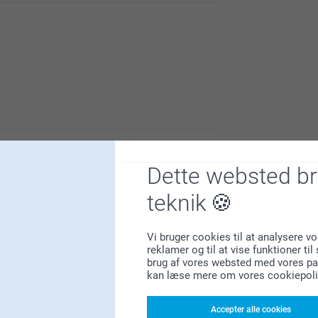
 kork er af supergod kvalitet, og at
Dette websted b
er.
teknik
g vi håber du får glæde af den i lang tid
Vi bruger cookies til at analysere vo
reklamer og til at vise funktioner ti
brug af vores websted med vores par
kan læse mere om vores cookiepoli
Accepter alle cookies
er.