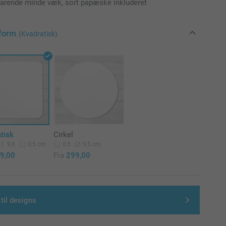
varende minde væk, sort papæske inkluderet
form
(Kvadratisk)
tisk
Cirkel
9,6
9,5 cm
0,5 cm
0,5
9,00
Fra
299,00
 til designs