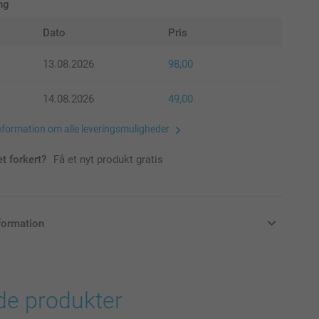
ng
Dato
Pris
13.08.2026
98,00
14.08.2026
49,00
nformation om alle leveringsmuligheder
et forkert?
Få et nyt produkt gratis
formation
klusive moms og uden forsendelsesomkostninger
de produkter