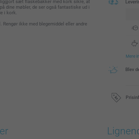
liggjort sæt flaskebakker med kork sikre, at
Leveri
r på dine møbler, de ser også fantastiske ud i
e i kork.
l. Rengør ikke med blegemiddel eller andre
Mere i
Blev d
Prisin
Alle priser in
er
Lignen