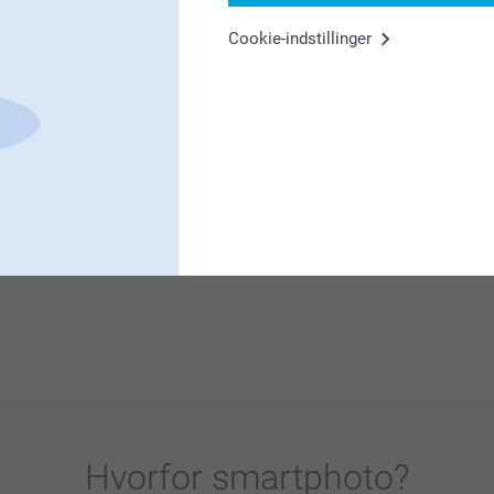
uge den til påske
g vi håber du får glæde af den i lang tid
Cookie-indstillinger
er.
ave nogen til påske og valentinsdag også😍😍😍
g vi håber du får glæde af flaskebakken med
er.
ker og vi håber du får glæde af dem i lang tid
Hvorfor
smartphoto
?