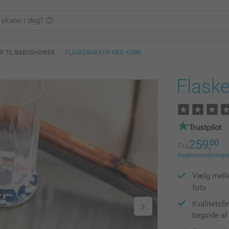
R TIL BABYSHOWER
FLASKEBAKKER MED KORK
Flask
259,
00
Fra
fragtomkostninger 
Vælg melle
foto
Kvalitetsf
bagside af