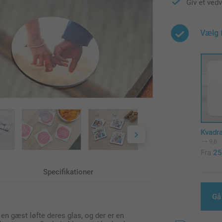
Giv et ved
Vælg 
Kvadra
9,6
Fra
25
Specifikationer
Gå
 en gæst løfte deres glas, og der er en