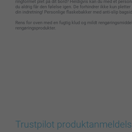
ringformet plet på dit bord? Heldigvis kan du med et person
du aldrig får den følelse igen. De forhindrer ikke kun plette
din indretning! Personlige flaskebakker med anti-slip bagsid
Rens for oven med en fugtig klud og mildt rengøringsmidde
rengøringsprodukter.
Trustpilot produktanmeldels