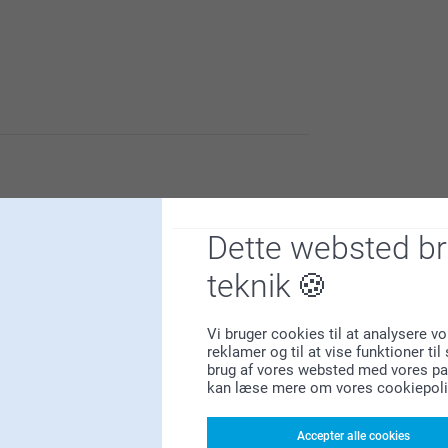
 kork er af supergod kvalitet, og at
er.
Dette websted b
g vi håber du får glæde af den i lang tid
teknik
Vi bruger cookies til at analysere vo
reklamer og til at vise funktioner ti
brug af vores websted med vores par
kan læse mere om vores cookiepoli
er.
uge den til påske
g vi håber du får glæde af den i lang tid
Accepter alle cookies