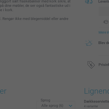
liggjort sæt flaskebakker med kork sikre, at
Leveri
r på dine møbler, de ser også fantastiske ud i
e i kork.
l. Rengør ikke med blegemiddel eller andre
Mere i
Blev d
Prisin
Alle priser in
er
Lignen
Sprog
Dækkeserviette
4 varianter