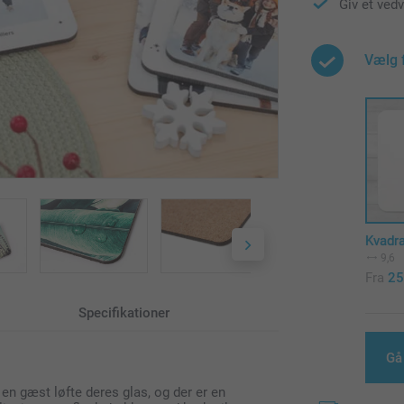
Giv et ved
Vælg 
Kvadra
9,6
Fra
25
Specifikationer
Gå
 en gæst løfte deres glas, og der er en