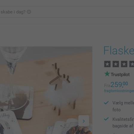
Flask
259,
00
Fra
fragtomkostninger 
Vælg melle
foto
Kvalitetsf
bagside af