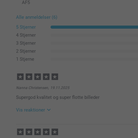
AF
5
Alle anmeldelser (6)
5 Stjerner
4 Stjerner
3 Stjerner
2 Stjerner
1 Stjerne
Nanna Christensen,
19.11.2025
Supergod kvalitet og super flotte billeder
Vis reaktioner
20.11.2025
08:40
Hej Nanna