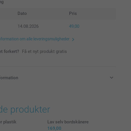
ng
Dato
Pris
14.08.2026
49,00
nformation om alle leveringsmuligheder
et forkert?
Få et nyt produkt gratis
formation
klusive moms og uden forsendelsesomkostninger
de produkter
r plastik
Lav selv bordskånere
169,00