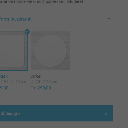
varende minde væk, sort papæske inkluderet
form
(Kvadratisk)
tisk
Cirkel
9,6
9,5 cm
0,5 cm
0,5
9,00
Fra
299,00
 til designs