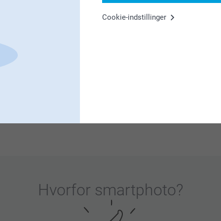
Cookie-indstillinger
er.
ave nogen til påske og valentinsdag også😍😍😍
g vi håber du får glæde af flaskebakken med
er.
ker og vi håber du får glæde af dem i lang tid
Hvorfor
smartphoto
?