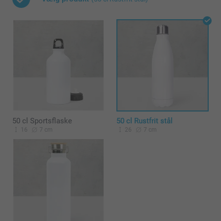
50 cl Sportsflaske
50 cl Rustfrit stål
16
7 cm
26
7 cm