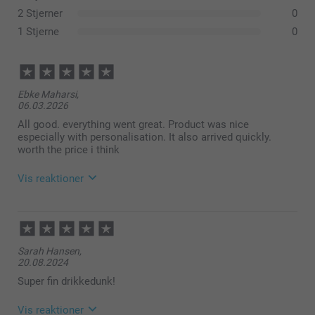
2 Stjerner
0
1 Stjerne
0
Ebke Maharsi,
06.03.2026
All good. everything went great. Product was nice
especially with personalisation. It also arrived quickly.
worth the price i think
Vis reaktioner
10.03.2026
08:02
Sarah Hansen,
Hi Ebke
20.08.2024
We are happy to hear that you were satisfied with the
Super fin drikkedunk!
unique photo gift and the fast delivery.
Vis reaktioner