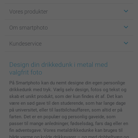
Vores produkter
Klistermærker
Om smartphoto
Fotokort
Fotogaver
Om smartphoto
Kundeservice
Fotobøger
For affiliate
Lærred & Vægdekoration
Fortrolighedserklæring
Kontakt os & FAQ
Billeder, Plakater & Fotohæfter
Cookie Policy
100% tilfredshedsgaranti
Design din drikkedunk i metal med
Cover til mobil & tablet
Sitemap
smartbonus
valgfrit foto
MyNameBook
Betingelser og garantier
Priser & betaling
På Smartphoto kan du nemt designe din egen personlige
Fotokalender & Kalenderbog
Investor Relations
Status for ordrer
drikkedunk med tryk. Vælg selv design, fotos og tekst og
Fotorammer & Tilbehør
skab et unikt produkt, som der kun findes ét af. Det kan
Alle fotoprodukter
være en sød gave til den studerende, som har lange dage
på universitet, eller til lastbilchaufføren, som altid er på
farten. Det er en populær og personlig gaveide, som
passer til mange anledninger, fødselsdag, fars dag eller en
fin adventsgave. Vores metaldrikkedunke kan bruges til
både varme og kolde drikkevarer – og med dobbeltvæg og