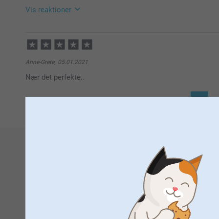
Zeinab @smartphoto
Vis reaktioner
Med venlig hilsen
Kirsi @Smartphoto
06.11.2023
09:01
Hej MS
Anne-Grete,
05.01.2021
Mange tak for dine 5 stjerner og din anmeldelse af v
Nær det perfekte..
Det er en sjov måde at gøre dine produkter mere perso
1
Tusind tak fordi du har valgt at bestille med os.
Venlig hilsen
Zeinab @smartphoto