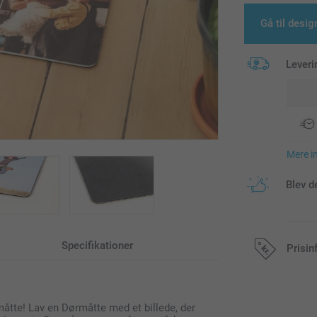
Gå til desig
Leveri
Mere i
Blev d
Specifikationer
Prisin
Alle priser in
måtte! Lav en Dørmåtte med et billede, der