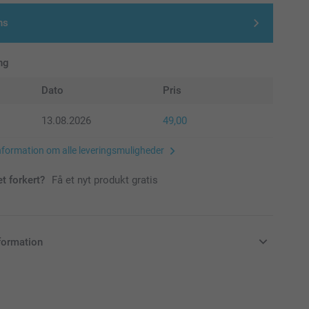
ns
ng
Dato
Pris
13.08.2026
49,00
nformation om alle leveringsmuligheder
et forkert?
Få et nyt produkt gratis
formation
klusive moms og uden forsendelsesomkostninger