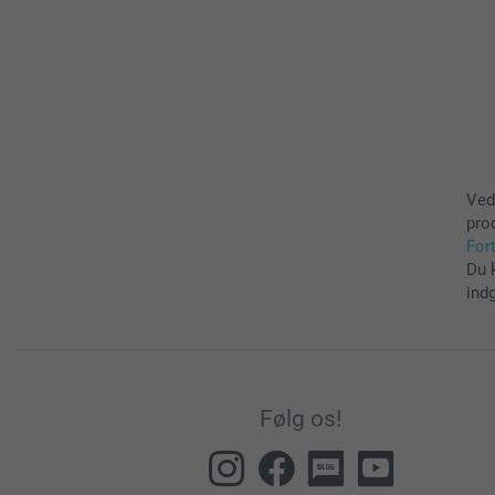
Ved
pro
For
Du 
ind
Følg os!