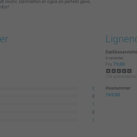
godt motiv. Dørmåtten er også en perfekt gave,
nfor!
er
Lignen
Dækkeserviette
4 varianter
Fra
79,00
(18 anmeldelse
Husnummer
2
169,00
0
1
0
1