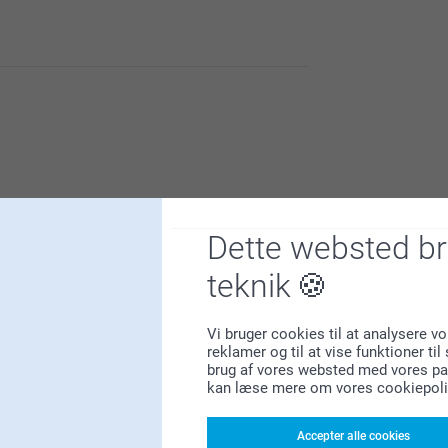
ores dørmåtte.
nlige og få brugt dine yndlingsbilleder.
Dette websted b
teknik
Hvorfor
smartphoto
?
Vi bruger cookies til at analysere vo
reklamer og til at vise funktioner ti
brug af vores websted med vores par
kan læse mere om vores cookiepoli
Accepter alle cookies