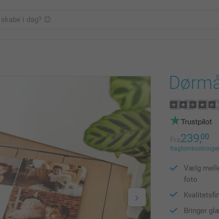
Dørmå
239,
00
Fra
fragtomkostninger 
Vælg melle
foto
Kvalitetsfi
Bringer gl