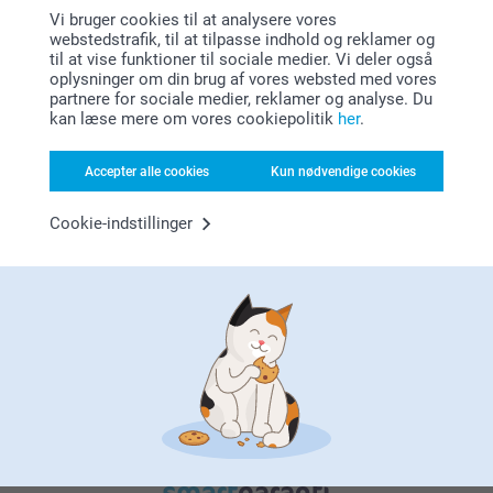
Vi bruger cookies til at analysere vores
Juledekoration derhjemme
webstedstrafik, til at tilpasse indhold og reklamer og
til at vise funktioner til sociale medier. Vi deler også
Hæv julestemningen ved at pynte med unik pynt. Gør
oplysninger om din brug af vores websted med vores
det fint derhjemme med personlig julepynt i år. Servér
partnere for sociale medier, reklamer og analyse. Du
gløggen af et personligt serveringsfad og pynt træet
kan læse mere om vores cookiepolitik
her
.
med dine egne juletræskugler og julepynt i træ med
fotos af familien! Lad denne jul blive den bedste
Accepter alle cookies
Kun nødvendige cookies
nogensinde!
Cookie-indstillinger
Hvorfor
smartphoto
?