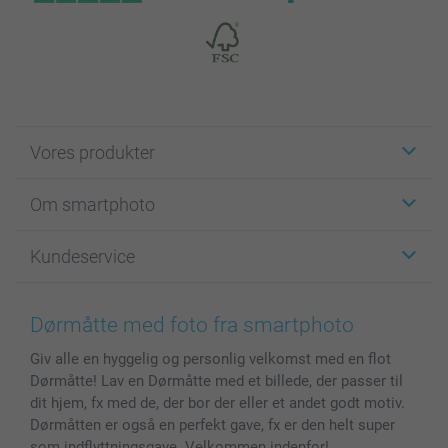
Vores produkter
Klistermærker
Om smartphoto
Fotokort
Fotogaver
Om smartphoto
Kundeservice
Fotobøger
For affiliate
Lærred & Vægdekoration
Fortrolighedserklæring
Kontakt os & FAQ
Billeder, Plakater & Fotohæfter
Cookie Policy
100% tilfredshedsgaranti
Dørmåtte med foto fra smartphoto
Cover til mobil & tablet
Sitemap
smartbonus
Giv alle en hyggelig og personlig velkomst med en flot
MyNameBook
Betingelser og garantier
Priser & betaling
Dørmåtte! Lav en Dørmåtte med et billede, der passer til
Fotokalender & Kalenderbog
Investor Relations
Status for ordrer
dit hjem, fx med de, der bor der eller et andet godt motiv.
Fotorammer & Tilbehør
Dørmåtten er også en perfekt gave, fx er den helt super
Alle fotoprodukter
som indflyttningsgave. Velkommen indenfor!