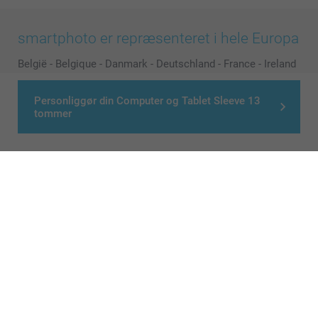
smartphoto er repræsenteret i hele Europa
België
-
Belgique
-
Danmark
-
Deutschland
-
France
-
Ireland
-
Nederland
-
Norge
-
Österreich
-
Schweiz
-
Suisse
-
Personliggør din Computer og Tablet Sleeve 13
Switzerland
-
Suomi
-
Sverige
-
United Kingdom
-
tommer
Other Countries
Alle priser er i danske kroner (DKK), inklusive moms og eksklusive porto
© smartphoto group. All rights reserved
>