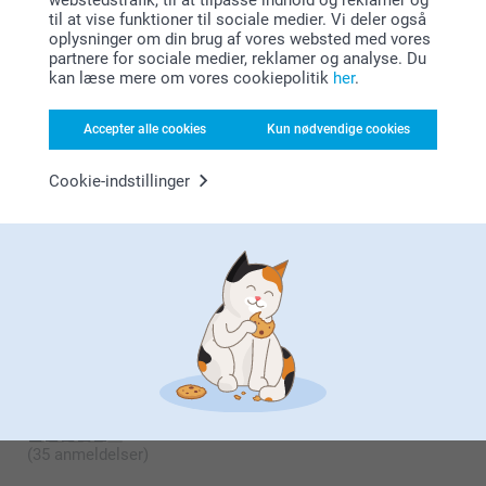
14.01.2022
vores tablet-covers.
til at vise funktioner til sociale medier. Vi deler også
Zeinab @smartphoto
Det er en sjov måde at gøre din tablet mere
Rigtig fin kvalitet.
oplysninger om din brug af vores websted med vores
personlig på og få brugt dine yndlingsbilleder.
partnere for sociale medier, reklamer og analyse. Du
Tusind tak fordi du valgt at bestille med os.
kan læse mere om vores cookiepolitik
her
.
Venlig hilsen,
Johanna, Smartphoto
Accepter alle cookies
Kun nødvendige cookies
Dorte Jørgensen,
08.12.2021
Jeg er meget tilfreds med denne vare
Cookie-indstillinger
Vis mere
Lignende produkter
Musemåtte
Skrivbordsunderlag
4 varianter
159,00
Fra
149,00
(35 anmeldelser)