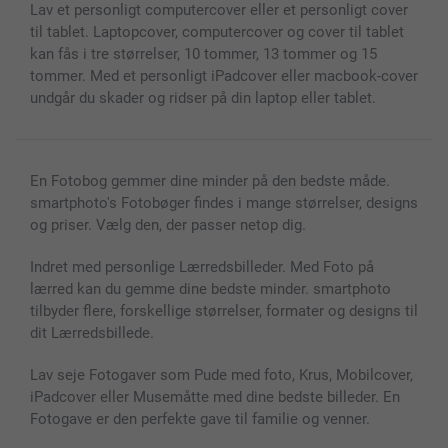
Lav et personligt computercover eller et personligt cover
MyNameBook
Betingelser og garantier
Priser & betaling
til tablet. Laptopcover, computercover og cover til tablet
Fotokalender & Kalenderbog
Investor Relations
Status for ordrer
kan fås i tre størrelser, 10 tommer, 13 tommer og 15
Fotorammer & Tilbehør
tommer. Med et personligt iPadcover eller macbook-cover
Alle fotoprodukter
undgår du skader og ridser på din laptop eller tablet.
En Fotobog gemmer dine minder på den bedste måde.
smartphoto's Fotobøger findes i mange størrelser, designs
og priser. Vælg den, der passer netop dig.
Indret med personlige Lærredsbilleder. Med Foto på
lærred kan du gemme dine bedste minder. smartphoto
tilbyder flere, forskellige størrelser, formater og designs til
dit Lærredsbillede.
Lav seje Fotogaver som Pude med foto, Krus, Mobilcover,
iPadcover eller Musemåtte med dine bedste billeder. En
Fotogave er den perfekte gave til familie og venner.