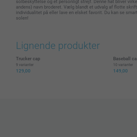
solbeskyttelse og et personligt strejf. Denne hat bliver virkel
andens) navn broderet. Vælg blandt et udvalg af flotte skrift
individualitet på eller lave en elsket favorit. Du kan se sm
solen!
Lignende produkter
Trucker cap
Baseball ca
9 varianter
10 varianter
129,00
149,00