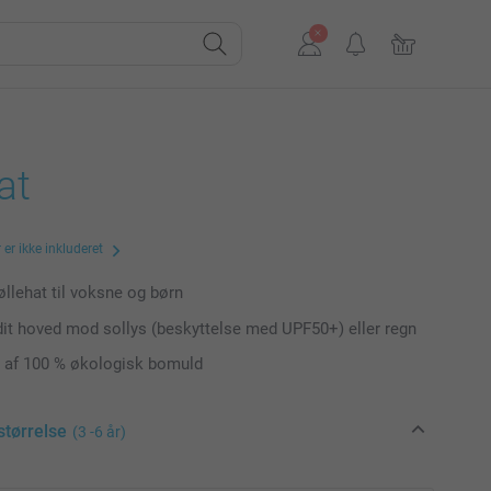
at
er ikke inkluderet
øllehat til voksne og børn
dit hoved mod sollys (beskyttelse med UPF50+) eller regn
t af 100 % økologisk bomuld
størrelse
(3 -6 år)