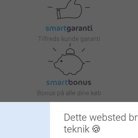
Tilfreds kunde garanti
Bonus på alle dine køb
Dette websted b
teknik