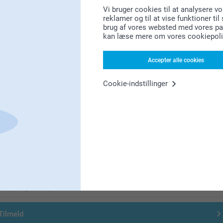
Vi bruger cookies til at analysere vo
Leder du efter inspiration?
reklamer og til at vise funktioner ti
brug af vores websted med vores par
kan læse mere om vores cookiepoli
Accepter alle cookies
Cookie-indstillinger
Førsteklasses kundeservice!
Tilmeld dig vores nyhedsbrev
ndtast din e-mailadresse her
Tilmeld