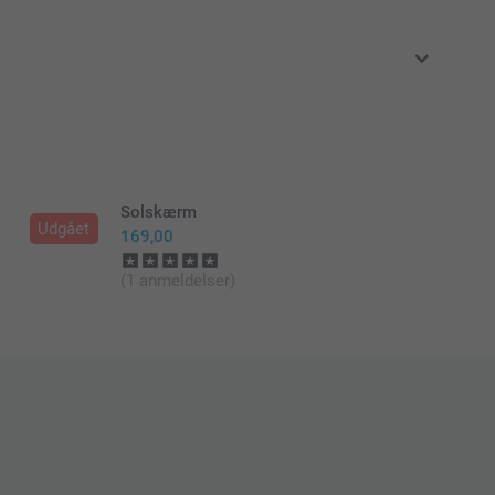
klusive moms og uden forsendelsesomkostninger
Solskærm
Udgået
169,00
(1 anmeldelser)