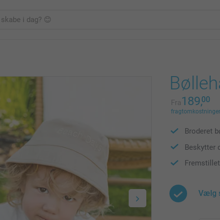
Bølleh
189,
00
Fra
fragtomkostninger 
Broderet b
Beskytter 
Fremstille
Vælg 