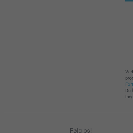
Ved
pro
For
Du 
ind
Følg os!