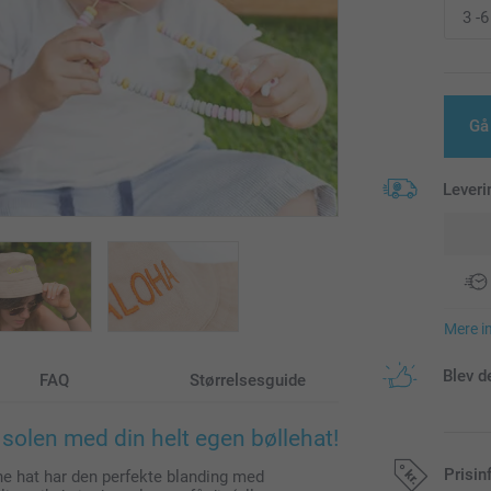
Gå
Leveri
Mere i
Blev d
FAQ
Størrelsesguide
olen med din helt egen bøllehat!
Prisin
nne hat har den perfekte blanding med