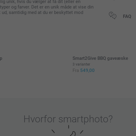
ig unik, hvis du vælger at få dit (eller en
typer og farver. Det er en unik måde at vise din
art ud, samtidig med at du er beskyttet mod
Alle priser in
FAQ
p
Smart2Give BBQ gaveæske
3 varianter
Fra
549,00
Hvorfor
smartphoto
?