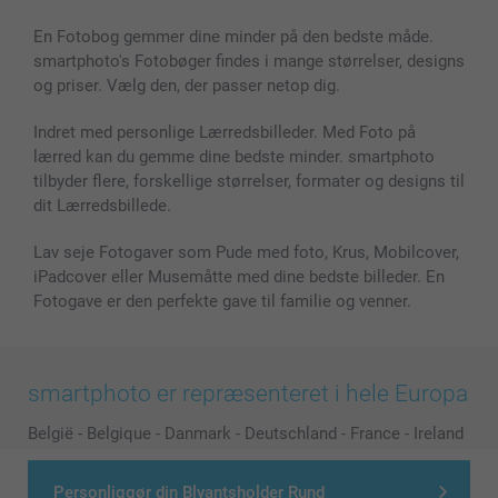
Billeder, Plakater & Fotohæfter
Cookie Policy
100% tilfredshedsgaranti
En Fotobog gemmer dine minder på den bedste måde.
Cover til mobil & tablet
Sitemap
smartbonus
smartphoto's Fotobøger findes i mange størrelser, designs
MyNameBook
Betingelser og garantier
Priser & betaling
og priser. Vælg den, der passer netop dig.
Fotokalender & Kalenderbog
Investor Relations
Status for ordrer
Fotorammer & Tilbehør
Indret med personlige Lærredsbilleder. Med Foto på
lærred kan du gemme dine bedste minder. smartphoto
Alle fotoprodukter
tilbyder flere, forskellige størrelser, formater og designs til
dit Lærredsbillede.
Lav seje Fotogaver som Pude med foto, Krus, Mobilcover,
iPadcover eller Musemåtte med dine bedste billeder. En
Fotogave er den perfekte gave til familie og venner.
smartphoto er repræsenteret i hele Europa
België
-
Belgique
-
Danmark
-
Deutschland
-
France
-
Ireland
-
Nederland
-
Norge
-
Österreich
-
Schweiz
-
Suisse
-
Switzerland
-
Suomi
-
Sverige
-
United Kingdom
-
Personliggør din Blyantsholder Rund