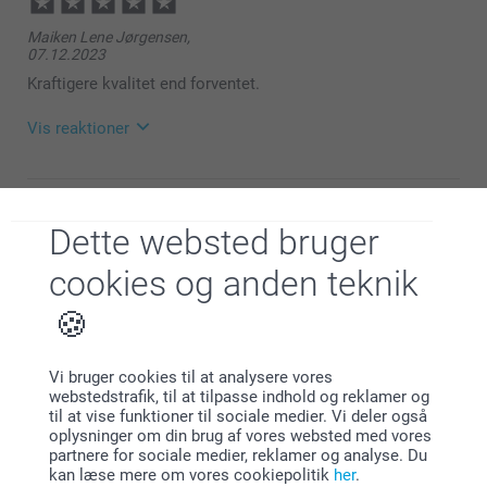
Maiken Lene Jørgensen,
07.12.2023
Kraftigere kvalitet end forventet.
Vis reaktioner
11.12.2023
15:43
Hej Maiken
Dette websted bruger
Berit Christensen,
18.06.2023
Tusind tak for din dejlige anmeldelse og dine 5
cookies og anden teknik
stjerner.
Blyantholder er 3 sider men kun plads til 2 billeder
Det glæder os at du er så tilfreds med din
Vis reaktioner
blyantholder og vi håber du får glæde af den i lang tid
fremover.
Vi bruger cookies til at analysere vores
19.06.2023
webstedstrafik, til at tilpasse indhold og reklamer og
Hav en fortsat god dag!
10:05
til at vise funktioner til sociale medier. Vi deler også
Hej Berit
oplysninger om din brug af vores websted med vores
Venlig hilsen
Katarina,
partnere for sociale medier, reklamer og analyse. Du
02.01.2021
Tusind tak for din feedback!
kan læse mere om vores cookiepolitik
her
.
Zeinab @smartphoto