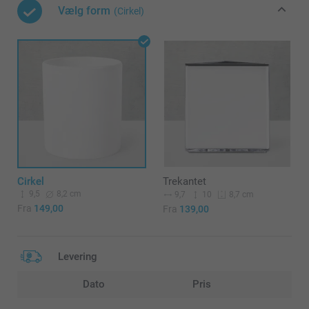
Vælg form
(Cirkel)
Cirkel
Trekantet
9,5
8,2 cm
9,7
10
8,7 cm
Fra
149,00
Fra
139,00
Levering
Dato
Pris