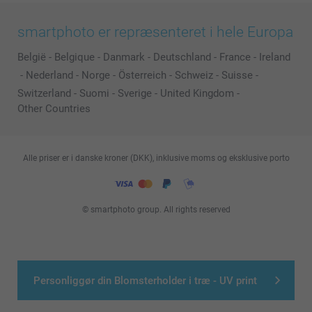
smartphoto er repræsenteret i hele Europa
België
-
Belgique
-
Danmark
-
Deutschland
-
France
-
Ireland
-
Nederland
-
Norge
-
Österreich
-
Schweiz
-
Suisse
-
Switzerland
-
Suomi
-
Sverige
-
United Kingdom
-
Other Countries
Alle priser er i danske kroner (DKK), inklusive moms og eksklusive porto
© smartphoto group. All rights reserved
Personliggør din Blomsterholder i træ - UV print
>