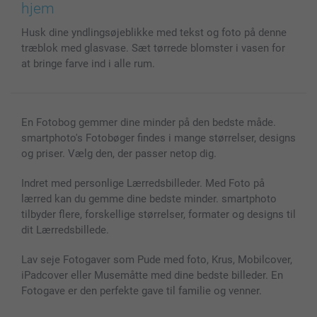
Cover til mobil & tablet
Sitemap
smartbonus
hjem
MyNameBook
Betingelser og garantier
Priser & betaling
Husk dine yndlingsøjeblikke med tekst og foto på denne
Fotokalender & Kalenderbog
Investor Relations
Status for ordrer
træblok med glasvase. Sæt tørrede blomster i vasen for
Fotorammer & Tilbehør
at bringe farve ind i alle rum.
Alle fotoprodukter
En Fotobog gemmer dine minder på den bedste måde.
smartphoto's Fotobøger findes i mange størrelser, designs
og priser. Vælg den, der passer netop dig.
Indret med personlige Lærredsbilleder. Med Foto på
lærred kan du gemme dine bedste minder. smartphoto
tilbyder flere, forskellige størrelser, formater og designs til
dit Lærredsbillede.
Lav seje Fotogaver som Pude med foto, Krus, Mobilcover,
iPadcover eller Musemåtte med dine bedste billeder. En
Fotogave er den perfekte gave til familie og venner.