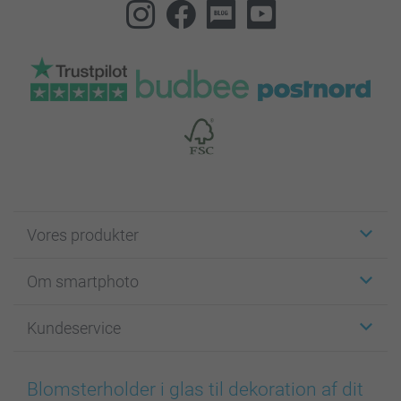
Vores produkter
Klistermærker
Om smartphoto
Fotokort
Fotogaver
Om smartphoto
Kundeservice
Fotobøger
For affiliate
Lærred & Vægdekoration
Fortrolighedserklæring
Kontakt os & FAQ
Billeder, Plakater & Fotohæfter
Cookie Policy
100% tilfredshedsgaranti
Blomsterholder i glas til dekoration af dit