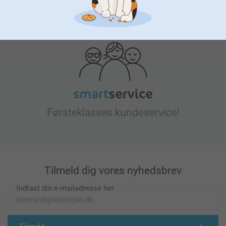
Leder du efter inspiration?
Førsteklasses kundeservice!
Tilmeld dig vores nyhedsbrev
Indtast din e-mailadresse her