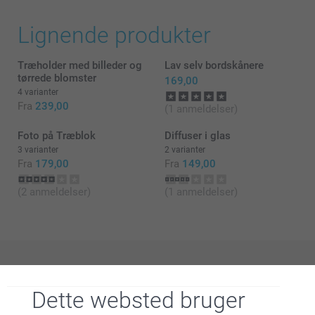
Lignende produkter
Træholder med billeder og
Lav selv bordskånere
tørrede blomster
169,00
4 varianter
Fra
239,00
(1 anmeldelser)
Foto på Træblok
Diffuser i glas
3 varianter
2 varianter
Fra
179,00
Fra
149,00
(2 anmeldelser)
(1 anmeldelser)
Hvorfor
smartphoto
?
Dette websted bruger