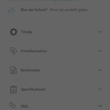
Blev det forkert?
Få et nyt produkt gratis
Tilvalg
Tørrede blomster
Prisinformation
79,00 / stk
Alle priser inklusive moms og uden
Beskrivelse
forsendelsesomkostninger
Specifikationer
FAQ