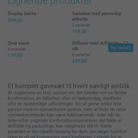
Lignende produkter
Display bakke
Sæbebar med personlig
etikette
399,00
2 varianter
199,00
Små vaser
Diffuser med duftpinde - 12
Ny variant
stk
6 varianter
179,00
8 varianter
349,00
Et komplet gavesæt til hvert særligt øjeblik
At organisere en fest, uanset om det handler om en første
Sæbeboble
konfirmation, en dåbsfest eller en fødselsdag, medfører
ofte de nødvendige udfordringer. Du vil gerne takke dine
gæster med en opmærksom gestus, men at finde de rette
opmærksomheder kan være tidskrævende. Især når du
leder efter originale konfirmationsgaveideer, der både er
stilfulde og personlige, kan valgstress slå til. Dette
gavesæt er den ideelle løsning for dem, der søger komfort
uden at gå på kompromis med kvaliteten. I stedet for at