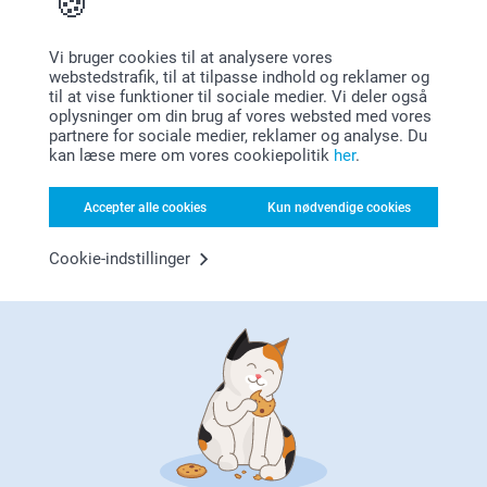
02.07.2024
Hav en fortsat god dag!
08:29
Hej Jytte
Vi bruger cookies til at analysere vores
Venlig hilsen
Diana Rasmussen,
webstedstrafik, til at tilpasse indhold og reklamer og
27.03.2024
Mange tak fordi du har taget tid til at skrive en
til at vise funktioner til sociale medier. Vi deler også
Zeinab @smartphoto
anmeldelse.
Langt flottere labels end jeg havde regnet med til den pris.
oplysninger om din brug af vores websted med vores
partnere for sociale medier, reklamer og analyse. Du
Vi er glade over at du er tilfreds med dine
kan læse mere om vores cookiepolitik
her
.
Vis reaktioner
adresselabels.
Hav en fortsat god dag!
Accepter alle cookies
Kun nødvendige cookies
02.04.2024
09:24
Venlig hilsen
Hej Diana
Cookie-indstillinger
Tommy Skou Bjerre,
Zeinab @smartphoto
15.02.2024
Mange tak fordi du har taget tid til at skrive en
anmeldelse.
Super fine afsender klistermærker
Vi er glade over at du er tilfreds med dine
Vis reaktioner
adresselabels
Hav en fortsat god dag!
16.02.2024
08:57
Venlig hilsen
Hej Tommy
Vis mere
Zeinab @smartphoto