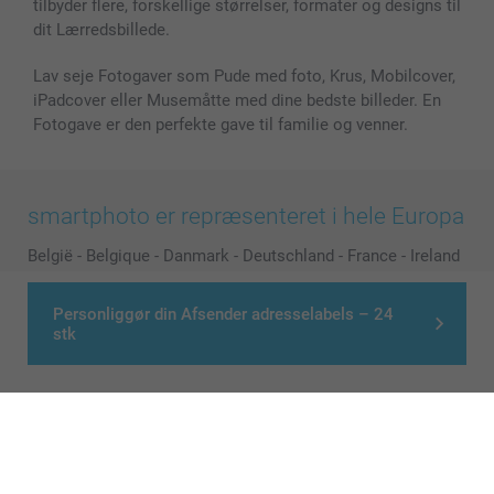
tilbyder flere, forskellige størrelser, formater og designs til
dit Lærredsbillede.
Lav seje Fotogaver som Pude med foto, Krus, Mobilcover,
iPadcover eller Musemåtte med dine bedste billeder. En
Fotogave er den perfekte gave til familie og venner.
smartphoto er repræsenteret i hele Europa
België
-
Belgique
-
Danmark
-
Deutschland
-
France
-
Ireland
-
Nederland
-
Norge
-
Österreich
-
Schweiz
-
Suisse
-
Switzerland
-
Suomi
-
Sverige
-
United Kingdom
-
Personliggør din Afsender adresselabels – 24
stk
Other Countries
Alle priser er i danske kroner (DKK), inklusive moms og eksklusive porto