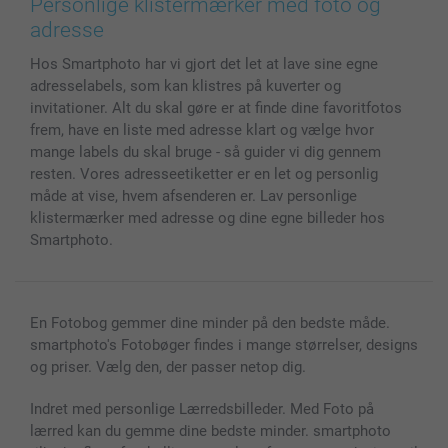
Personlige klistermærker med foto og
Cover til mobil & tablet
Sitemap
smartbonus
adresse
MyNameBook
Betingelser og garantier
Priser & betaling
Hos Smartphoto har vi gjort det let at lave sine egne
Fotokalender & Kalenderbog
Investor Relations
Status for ordrer
adresselabels, som kan klistres på kuverter og
Fotorammer & Tilbehør
invitationer. Alt du skal gøre er at finde dine favoritfotos
Alle fotoprodukter
frem, have en liste med adresse klart og vælge hvor
mange labels du skal bruge - så guider vi dig gennem
resten. Vores adresseetiketter er en let og personlig
måde at vise, hvem afsenderen er. Lav personlige
klistermærker med adresse og dine egne billeder hos
Smartphoto.
En Fotobog gemmer dine minder på den bedste måde.
smartphoto's Fotobøger findes i mange størrelser, designs
og priser. Vælg den, der passer netop dig.
Indret med personlige Lærredsbilleder. Med Foto på
lærred kan du gemme dine bedste minder. smartphoto