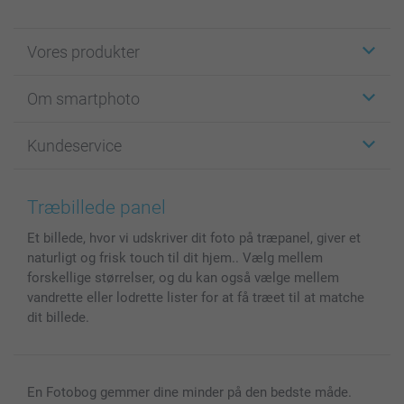
Vores produkter
Klistermærker
Om smartphoto
Fotokort
Fotogaver
Om smartphoto
Kundeservice
Fotobøger
For affiliate
Lærred & Vægdekoration
Fortrolighedserklæring
Kontakt os & FAQ
Billeder, Plakater & Fotohæfter
Cookie Policy
100% tilfredshedsgaranti
Træbillede panel
Cover til mobil & tablet
Sitemap
smartbonus
Et billede, hvor vi udskriver dit foto på træpanel, giver et
MyNameBook
Betingelser og garantier
Priser & betaling
naturligt og frisk touch til dit hjem.. Vælg mellem
Fotokalender & Kalenderbog
Investor Relations
Status for ordrer
forskellige størrelser, og du kan også vælge mellem
Fotorammer & Tilbehør
vandrette eller lodrette lister for at få træet til at matche
Alle fotoprodukter
dit billede.
En Fotobog gemmer dine minder på den bedste måde.