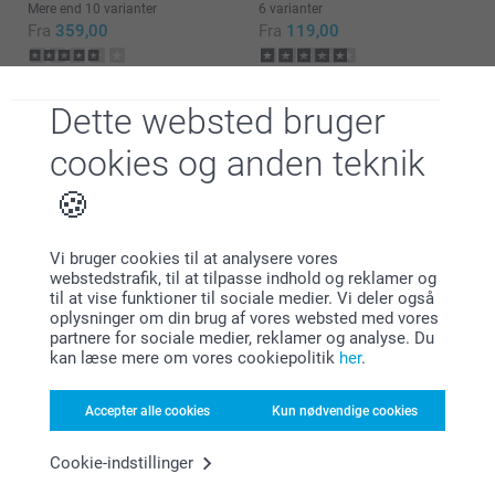
Mere end 10 varianter
6 varianter
Fra
359,00
Fra
119,00
(3 anmeldelser)
(182 anmeldelser)
Dette websted bruger
cookies og anden teknik
Hvorfor
smartphoto
?
Vi bruger cookies til at analysere vores
webstedstrafik, til at tilpasse indhold og reklamer og
til at vise funktioner til sociale medier. Vi deler også
oplysninger om din brug af vores websted med vores
partnere for sociale medier, reklamer og analyse. Du
kan læse mere om vores cookiepolitik
her
.
Accepter alle cookies
Kun nødvendige cookies
Tilfreds kunde garanti
Cookie-indstillinger