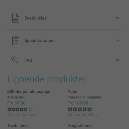
Alle priser inklusive moms og uden
Beskrivelse
forsendelsesomkostninger
Specifikationer
FAQ
Lignende produkter
Billeder på luksuspapir
Pude
4 varianter
Mere end 10 varianter
Fra
69,00
Fra
169,00
(8 anmeldelser)
(36 anmeldelser)
Træbillede
Vægkalender