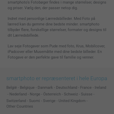
smartphoto's Fotobøger findes i mange størrelser, designs
og priser. Vælg den, der passer netop dig.
Indret med personlige Lærredsbilleder. Med Foto på
lærred kan du gemme dine bedste minder. smartphoto
tilbyder flere, forskellige størrelser, formater og designs til
dit Lærredsbillede.
Lav seje Fotogaver som Pude med foto, Krus, Mobilcover,
iPadcover eller Musemåtte med dine bedste billeder. En
Fotogave er den perfekte gave til familie og venner.
smartphoto er repræsenteret i hele Europa
België
-
Belgique
-
Danmark
-
Deutschland
-
France
-
Ireland
-
Nederland
-
Norge
-
Österreich
-
Schweiz
-
Suisse
-
Switzerland
-
Suomi
-
Sverige
-
United Kingdom
-
Other Countries