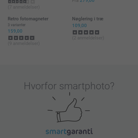
Fra
279,00
gärna kundeservice för reklamation!
(7 anmeldelser)
Venlig hilsen,
Johanna, Smartphoto
Retro fotomagneter
Nøglering i træ
3 varianter
109,00
159,00
(2 anmeldelser)
(9 anmeldelser)
Hvorfor
smartphoto
?