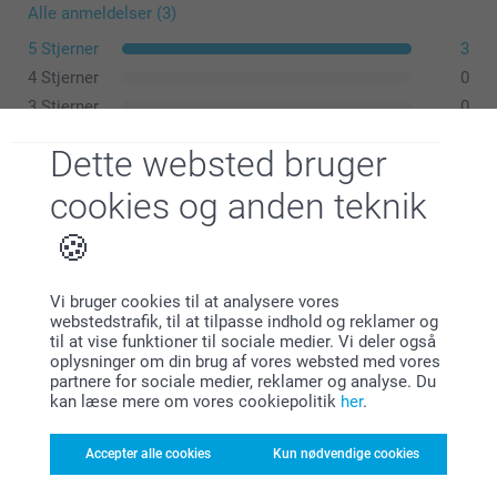
Alle anmeldelser (3)
5 Stjerner
3
4 Stjerner
0
3 Stjerner
0
2 Stjerner
0
Dette websted bruger
1 Stjerne
0
cookies og anden teknik
Maibritt Andersen,
13.06.2023
Vi bruger cookies til at analysere vores
Super glad for mit billede og super service 😊😊
webstedstrafik, til at tilpasse indhold og reklamer og
til at vise funktioner til sociale medier. Vi deler også
Vis reaktioner
oplysninger om din brug af vores websted med vores
partnere for sociale medier, reklamer og analyse. Du
kan læse mere om vores cookiepolitik
her
.
13.06.2023
11:51
Hej Maibritt
Accepter alle cookies
Kun nødvendige cookies
Maria Hunderup Bang,
18.04.2022
Mange tak for din anmeldelse.