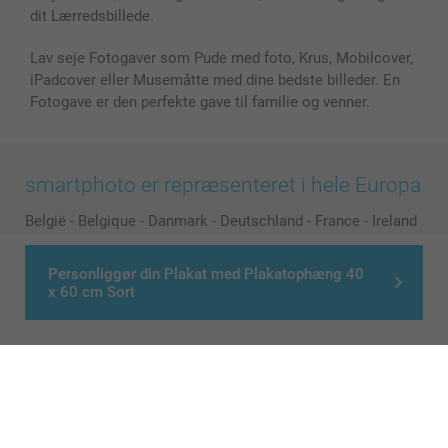
dit Lærredsbillede.
Lav seje Fotogaver som Pude med foto, Krus, Mobilcover,
iPadcover eller Musemåtte med dine bedste billeder. En
Fotogave er den perfekte gave til familie og venner.
smartphoto er repræsenteret i hele Europa
België
-
Belgique
-
Danmark
-
Deutschland
-
France
-
Ireland
-
Nederland
-
Norge
-
Österreich
-
Schweiz
-
Suisse
-
Switzerland
-
Suomi
-
Sverige
-
United Kingdom
-
Personliggør din Plakat med Plakatophæng 40
x 60 cm Sort
Other Countries
Alle priser er i danske kroner (DKK), inklusive moms og eksklusive porto
© smartphoto group. All rights reserved