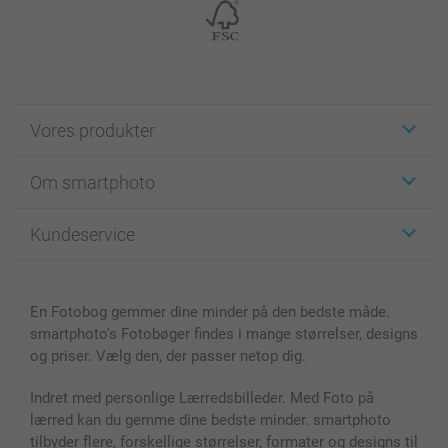
Vores produkter
Klistermærker
Om smartphoto
Fotokort
Fotogaver
Om smartphoto
Kundeservice
Fotobøger
For affiliate
Lærred & Vægdekoration
Fortrolighedserklæring
Kontakt os & FAQ
Billeder, Plakater & Fotohæfter
Cookie Policy
100% tilfredshedsgaranti
En Fotobog gemmer dine minder på den bedste måde.
Cover til mobil & tablet
Sitemap
smartbonus
smartphoto's Fotobøger findes i mange størrelser, designs
MyNameBook
Betingelser og garantier
Priser & betaling
og priser. Vælg den, der passer netop dig.
Fotokalender & Kalenderbog
Investor Relations
Status for ordrer
Fotorammer & Tilbehør
Indret med personlige Lærredsbilleder. Med Foto på
lærred kan du gemme dine bedste minder. smartphoto
Alle fotoprodukter
tilbyder flere, forskellige størrelser, formater og designs til