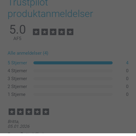
Trustpilot
produktanmeldelser
5.0
AF
5
Alle anmeldelser (4)
5 Stjerner
4
Hvad er de præcise størrelser på fotostatpladerne i min
4 Stjerner
0
komposition?
3 Stjerner
0
2 Stjerner
0
1 Stjerne
0
Britta,
05.01.2026
Super flotte billeder.