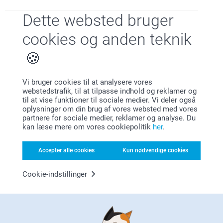
Dette websted bruger
Vis reaktioner
cookies og anden teknik
12.01.2026
09:47
Hej Britta
Kristina Laursen,
18.11.2022
Tak for din anmeldelse.
Vi bruger cookies til at analysere vores
God kvalitet, god information omkring mål til at hænge op.
webstedstrafik, til at tilpasse indhold og reklamer og
Det glæder os meget at høre at du synes billederne i
Trods de anbefalede et af mine billeder skulle være et andet
til at vise funktioner til sociale medier. Vi deler også
fotostat galleriet er super flotte.
pga opløsning (tog en chance) er billederne blevet perfekte
oplysninger om din brug af vores websted med vores
partnere for sociale medier, reklamer og analyse. Du
Varme hilsner
kan læse mere om vores cookiepolitik
her
.
Vis reaktioner
Zeinab @smartphoto
Accepter alle cookies
Kun nødvendige cookies
21.11.2022
10:17
Hej Kristina,
Cookie-indstillinger
Allan,
19.11.2020
Mange tak for dine 5 stjerner og din anmeldelse om
vores foto.
Flot og hurtig levering
Er det ikke dejligt at have dine bedste billeder op, så