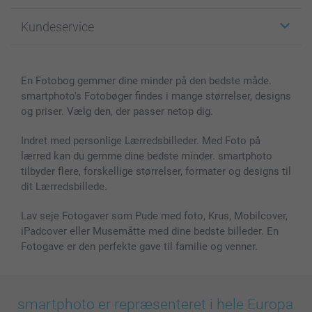
Fotogaver
Om smartphoto
Kundeservice
Fotobøger
For affiliate
Lærred & Vægdekoration
Fortrolighedserklæring
Kontakt os & FAQ
Billeder, Plakater & Fotohæfter
Cookie Policy
100% tilfredshedsgaranti
En Fotobog gemmer dine minder på den bedste måde.
Cover til mobil & tablet
Sitemap
smartbonus
smartphoto's Fotobøger findes i mange størrelser, designs
MyNameBook
Betingelser og garantier
Priser & betaling
og priser. Vælg den, der passer netop dig.
Fotokalender & Kalenderbog
Investor Relations
Status for ordrer
Fotorammer & Tilbehør
Indret med personlige Lærredsbilleder. Med Foto på
lærred kan du gemme dine bedste minder. smartphoto
Alle fotoprodukter
tilbyder flere, forskellige størrelser, formater og designs til
dit Lærredsbillede.
Lav seje Fotogaver som Pude med foto, Krus, Mobilcover,
iPadcover eller Musemåtte med dine bedste billeder. En
Fotogave er den perfekte gave til familie og venner.
smartphoto er repræsenteret i hele Europa