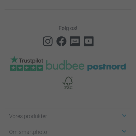
Følg os!
Vores produkter
Klistermærker
Om smartphoto
Fotokort