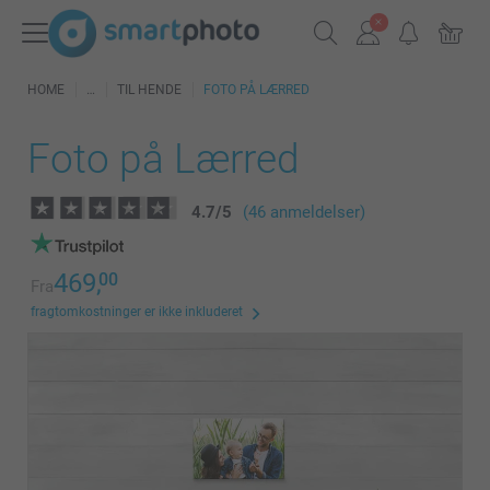
HOME
TIL HENDE
FOTO PÅ LÆRRED
Foto på Lærred
4.7
/
5
(46 anmeldelser)
469,
00
Fra
fragtomkostninger er ikke inkluderet