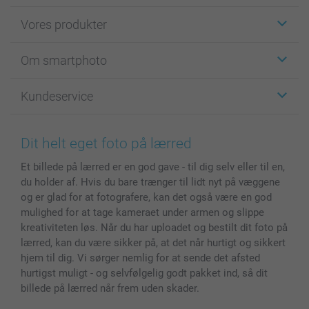
Vores produkter
Klistermærker
Om smartphoto
Fotokort
Fotogaver
Om smartphoto
Kundeservice
Fotobøger
For affiliate
Lærred & Vægdekoration
Fortrolighedserklæring
Kontakt os & FAQ
Billeder, Plakater & Fotohæfter
Cookie Policy
100% tilfredshedsgaranti
Dit helt eget foto på lærred
Cover til mobil & tablet
Sitemap
smartbonus
Et billede på lærred er en god gave - til dig selv eller til en,
MyNameBook
Betingelser og garantier
Priser & betaling
du holder af. Hvis du bare trænger til lidt nyt på væggene
Fotokalender & Kalenderbog
Investor Relations
Status for ordrer
og er glad for at fotografere, kan det også være en god
Fotorammer & Tilbehør
mulighed for at tage kameraet under armen og slippe
Alle fotoprodukter
kreativiteten løs. Når du har uploadet og bestilt dit foto på
lærred, kan du være sikker på, at det når hurtigt og sikkert
hjem til dig. Vi sørger nemlig for at sende det afsted
hurtigst muligt - og selvfølgelig godt pakket ind, så dit
billede på lærred når frem uden skader.