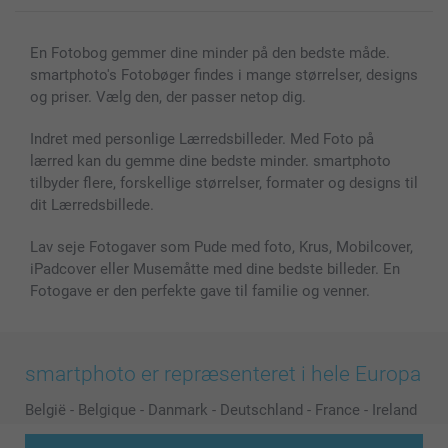
En Fotobog gemmer dine minder på den bedste måde.
smartphoto's Fotobøger findes i mange størrelser, designs
og priser. Vælg den, der passer netop dig.
Indret med personlige Lærredsbilleder. Med Foto på
lærred kan du gemme dine bedste minder. smartphoto
tilbyder flere, forskellige størrelser, formater og designs til
dit Lærredsbillede.
Lav seje Fotogaver som Pude med foto, Krus, Mobilcover,
iPadcover eller Musemåtte med dine bedste billeder. En
Fotogave er den perfekte gave til familie og venner.
smartphoto er repræsenteret i hele Europa
België
-
Belgique
-
Danmark
-
Deutschland
-
France
-
Ireland
-
Nederland
-
Norge
-
Österreich
-
Schweiz
-
Suisse
-