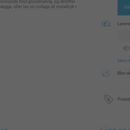
kinnende hvid grundmaling, og derefter
ægge, eller lav en collage af metaltryk i
Gå
Leveri
Mere i
Blev d
Prisin
Alle priser in