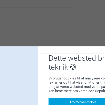
 vores aluminimsfoto🩵
å andre kan se?
r velkommen at vende tilbage.
Dette websted b
teknik
l at sende os din feedback så vi kan forbedre
Vi bruger cookies til at analysere vo
g oplevelse som muligt med at lave din
reklamer og til at vise funktioner ti
brug af vores websted med vores par
kan læse mere om vores cookiepoli
rtphoto.dk/kontakt hvis du har nogle
Accepter alle cookies