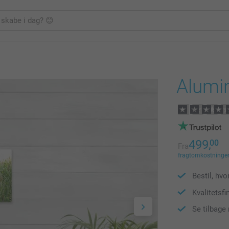
Alumi
499,
00
Fra
fragtomkostninger 
Bestil, hvor
Kvalitetsfi
Se tilbage