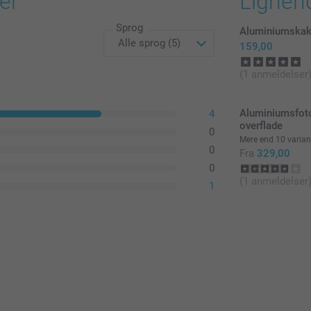
er
Lignen
Sprog
Aluminiumskak
159,00
(1 anmeldelser
Aluminiumsfot
4
overflade
0
Mere end 10 varian
0
Fra
329,00
0
(1 anmeldelser
1