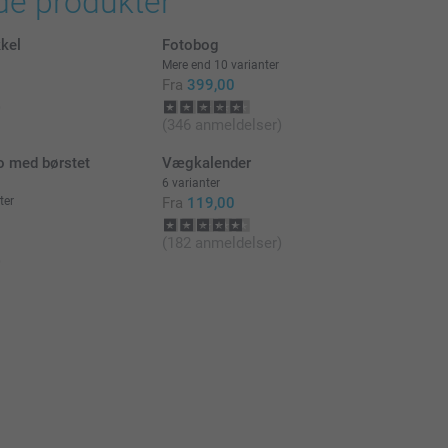
de produkter
kel
Fotobog
Mere end 10 varianter
Fra
399,00
)
(346 anmeldelser)
o med børstet
Vægkalender
6 varianter
ter
Fra
119,00
(182 anmeldelser)
)