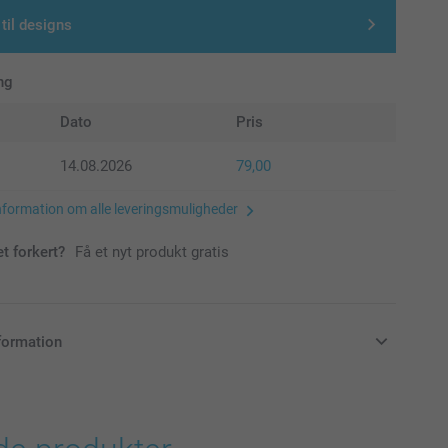
 til designs
ng
Dato
Pris
14.08.2026
79,00
nformation om alle leveringsmuligheder
et forkert?
Få et nyt produkt gratis
formation
klusive moms og uden forsendelsesomkostninger