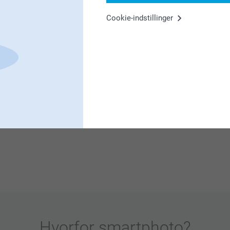
Cookie-indstillinger
ig på og få brugt dine yndlingsbilleder.
Det sætter vi meget stor pris på!
se med os. Du er meget velkommen at vende
hos os.
Hvorfor
smartphoto
?