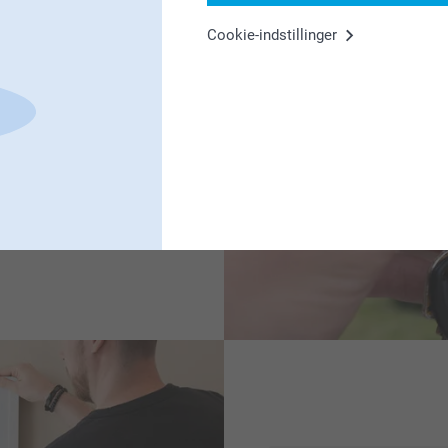
Cookie-indstillinger
onliggjort nøglering er den
eres navn, initialer eller
. Denne lille, praktiske
l de tænke på de glade
g indflyttergave, som de vil