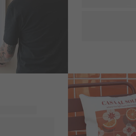
Giv dem en virkelig unik ga
adresse eller et sted, der 
deres nye hjem ligger, den b
fra. Disse elegante plakat
gang de ser på den, vil de 
Perfekt til at give karakter
vor bløde jordfarver som
ødes. Opdag personlig
interiør. Tænk på et lærred