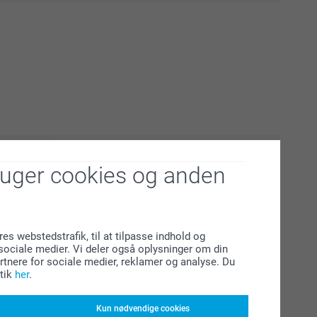
ruger cookies og anden
il fantastiske personlige gaver med vores sjove AI-filtre.
l charmerende karikaturer fra mor til far og endda
e muligheder, vi tilbyder. Med bare ét klik kan du
ve effekter for at skabe unikke gaver, der vil bringe smil
res webstedstrafik, til at tilpasse indhold og
r.
l sociale medier. Vi deler også oplysninger om din
tnere for sociale medier, reklamer og analyse. Du
tik
her
.
Kun nødvendige cookies