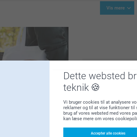
Vis mere
Dette websted b
Forvandl dine kære minder t
Lav familieportrætter om ti
teknik
bedstemor! Leg med de mang
forbedre dine fotos med sjo
Vi bruger cookies til at analysere vo
frem på dine kæres ansigte
reklamer og til at vise funktioner ti
brug af vores websted med vores par
kan læse mere om vores cookiepoli
Accepter alle cookies