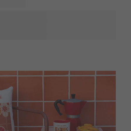
ve med en personlig kortplakat, der fejrer deres nye
står deres hjerte nært. Fremhæv lige præcis det sted, hvor
y de boede i før, eller endda et sted, de har et dejligt minde
er er ikke kun dekorative, men også dybt meningsfulde. Hver
blive mindet om dette spændende nye kapitel i deres liv.
 til deres vægge og gøre deres hus til et rigtigt hjem.