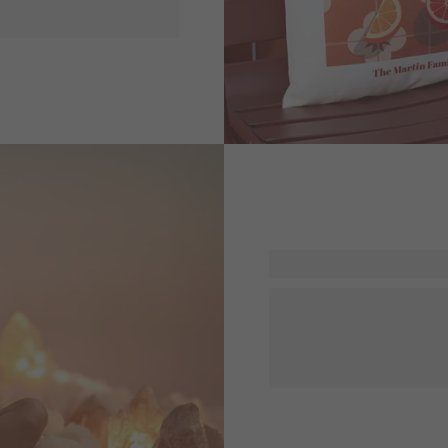
ilfuld kaffebordsbog til
år op i din
Oplev designs inspireret a
bohemefarver og -strukture
stjernetegn, tilføj et navn,
kosmisk spiritualitet med 
eller bevidst udsmykning af
Fortsæt din rejse i hele v