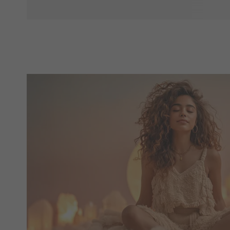
med dit yndlingsrejsefoto, en diskret fotocollage eller en st
sofabordet. Gør dine minder til ægte blikfang, der sømløst g
hjemmedekoration.