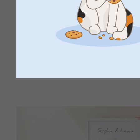
Et nyt sæt nøgler fortjener en særlig følgesvend, og en pers
perfekte måde at markere starten på dette nye eventyr. Med d
endda en sjov besked trykt på for at gøre det helt personligt
gave bærer store følelser. Hver gang de åbner deres dør, vi
minder fra deres indflytterfest. En charmerende og prisvenli
bruge og have glæde af hver eneste dag.