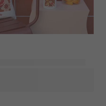
f månefaser, stjernetegn og den blide varme fra
r. Hver genstand kan gøres personligt - vælg dit
 eller skræddersy stilen til din vibe. Denne trend blander
beroligende boho-elementer, perfekt til meningsfulde gaver
 dit rum. Er du klar til dybere og mere mystisk inspiration?
ores Boho Astrology-kollektion.