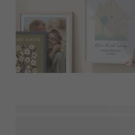
Skab ro og varme i dit interiør med warm neutral: en stil, h
beige, taupe, sand, terracotta og diskrete olivennuancer m
dekoration, der passer perfekt ind i et varmt minimalistisk 