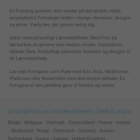
Billeder, Plakater & Fotohæfter
Cookie Policy
100% tilfredshedsgaranti
En Fotobog gemmer dine minder på den bedste måde.
Cover til mobil & tablet
Sitemap
smartbonus
smartphoto's Fotobøger findes i mange størrelser, designs
MyNameBook
Betingelser og garantier
Priser & betaling
og priser. Vælg den, der passer netop dig.
Fotokalender & Kalenderbog
Investor Relations
Status for ordrer
Fotorammer & Tilbehør
Indret med personlige Lærredsbilleder. Med Foto på
lærred kan du gemme dine bedste minder. smartphoto
Alle fotoprodukter
tilbyder flere, forskellige størrelser, formater og designs til
dit Lærredsbillede.
Lav seje Fotogaver som Pude med foto, Krus, Mobilcover,
iPadcover eller Musemåtte med dine bedste billeder. En
Fotogave er den perfekte gave til familie og venner.
smartphoto er repræsenteret i hele Europa
België
-
Belgique
-
Danmark
-
Deutschland
-
France
-
Ireland
-
Nederland
-
Norge
-
Österreich
-
Schweiz
-
Suisse
-
Switzerland
-
Suomi
-
Sverige
-
United Kingdom
-