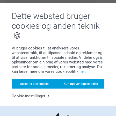
Dette websted bruger
cookies og anden teknik
Vi bruger cookies til at analysere vores
webstedstrafik, til at tilpasse indhold og reklamer og
til at vise funktioner til sociale medier. Vi deler også
oplysninger om din brug af vores websted med vores
partnere for sociale medier, reklamer og analyse. Du
Gør dine fejringer uforglemmelige med personlige
kan læse mere om vores cookiepolitik
her
.
festgaver, som gæsterne vil værdsætte længe efter, at
konfettien har lagt sig. Er du klar til at imponere dine
Accepter alle cookies
Kun nødvendige cookies
gæster? Vores let-designet festgaver forvandler simple
gaver til betydningsfulde minder. Uanset om det er til
Cookie-indstillinger
bryllupper, fødselsdage eller særlige anledninger, så tilføjer
disse skræddersyede skatte den perfekte afslutning.
Design jeres unikke festgaver på få minutter, og giv jeres