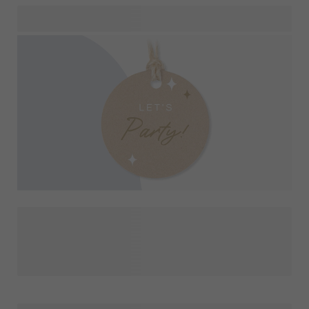
På denne side kan du udforske vores smukke design på
festartikler i detaljer. Se det anvendt på forskellige
produkter, og kombiner nemt matchende elementer til din
fest. Fra børnefødselsdage og skolearrangementer til
bryllupper og særlige lejligheder, giver denne oversigt dig
hjælp til at skabe et perfekt koordineret look. Mix og match