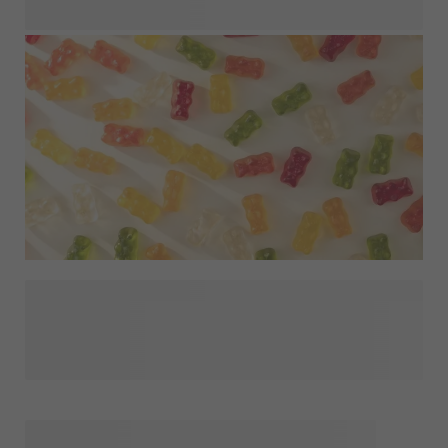
dine yndlingsstile på tværs af gaver og emballage, og skab
et ensartet tema, der føles betænksomt, personligt og
ubesværet fra start til slut.
Det, du vælger at putte i dine festgaver, sætter tonen for
hele gaven. Opdag gavefyld der kan forvandle en lille gestus
til noget, gæsterne virkelig vil nyde, såsom slik,
hjemmeparfume eller flydende sæbe. Ideel til at skabe
færdigpakkede gaver eller til at kombinere med din egen
indpakning og sidste detaljer. Et enkelt valg, der tilføjer
mening og personlighed til enhver fest.