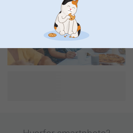
gæster noget, de rent faktisk gerne vil tage med hjem!
Planlægger du en fødselsdag, et bryllup, et babyshower eller
en sjov sammenkomst? Med vores skræddersyede
festartikler finder du alt, hvad du behøver for at forvandle
enhver begivenhed til en uforglemmelig fest. Vores
essentielle produkter bringer stil og personlighed til enhver
forsamling, lige fra personlige invitationer, der sætter
stemningen, til skøre temaer, farverige flag, dekorationer og
sjove festgaver. Uanset om du forbereder dig til en stor
begivenhed eller bare vil give glæde til en almindelig dag,