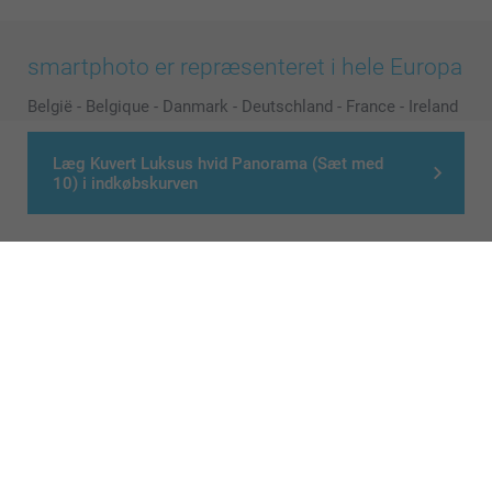
smartphoto er repræsenteret i hele Europa
België
-
Belgique
-
Danmark
-
Deutschland
-
France
-
Ireland
-
Nederland
-
Norge
-
Österreich
-
Schweiz
-
Suisse
-
Læg Kuvert Luksus hvid Panorama (Sæt med
Switzerland
-
Suomi
-
Sverige
-
United Kingdom
-
10) i indkøbskurven
Other Countries
Alle priser er i danske kroner (DKK), inklusive moms og eksklusive porto
© smartphoto group. All rights reserved
>