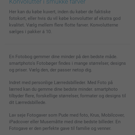
Konvolutter i smukke farver
Cover til mobil & tablet
Sitemap
smartbonus
Her kan du købe kuvert, inden du køber de faktiske
MyNameBook
Betingelser og garantier
Priser & betaling
fotokort, eller hvis du vil købe konvolutter af ekstra god
Fotokalender & Kalenderbog
Investor Relations
Status for ordrer
kvalitet. Vælg mellem flere flotte farver. Konvolutterne
Fotorammer & Tilbehør
sælges i pakker á 10.
Alle fotoprodukter
En Fotobog gemmer dine minder på den bedste måde.
smartphoto's Fotobøger findes i mange størrelser, designs
og priser. Vælg den, der passer netop dig.
Indret med personlige Lærredsbilleder. Med Foto på
lærred kan du gemme dine bedste minder. smartphoto
tilbyder flere, forskellige størrelser, formater og designs til
dit Lærredsbillede.
Lav seje Fotogaver som Pude med foto, Krus, Mobilcover,
iPadcover eller Musemåtte med dine bedste billeder. En
Fotogave er den perfekte gave til familie og venner.