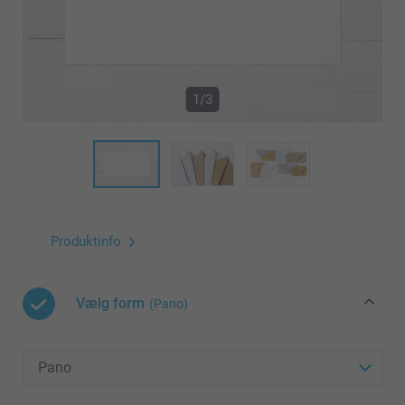
1/3
Produktinfo
Vælg form
(Pano)