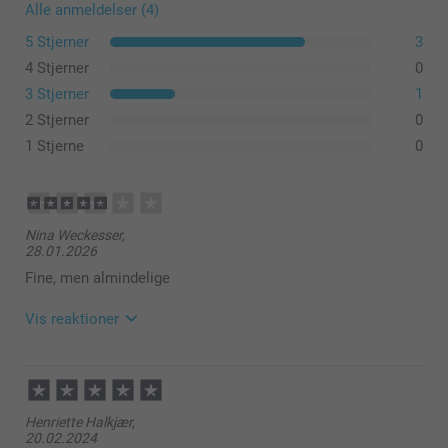
Alle anmeldelser (4)
5 Stjerner
3
4 Stjerner
0
3 Stjerner
1
2 Stjerner
0
1 Stjerne
0
Nina Weckesser,
28.01.2026
Fine, men almindelige
Vis reaktioner
29.01.2026
08:53
Hej Nina
Henriette Halkjær,
20.02.2024
Tak for din anmeldelse 😊