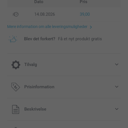
Dato
Pris
14.08.2026
39,00
Mere information om alle leveringsmuligheder
Blev det forkert?
Få et nyt produkt gratis
Tilvalg
Giv dit gavemærke et særligt festligt look,
Prisinformation
eller et moderne og elegant look ved at
vælge glimmerpapir eller mat tekstureret
papir.
Alle priser inklusive moms og uden
Beskrivelse
forsendelsesomkostninger
2,00 / stk
Antal
Stykpris