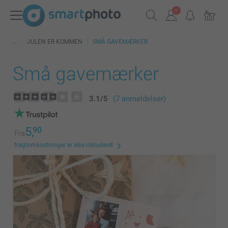
JULEN ER KOMMEN
SMÅ GAVEMÆRKER
Små gavemærker
3.1
/
5
(7 anmeldelser)
5,
90
Fra
fragtomkostninger er ikke inkluderet