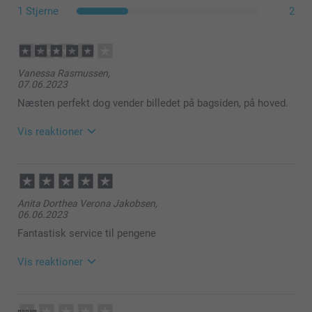
1 Stjerne
2
Vanessa Rasmussen,
07.06.2023
Næsten perfekt dog vender billedet på bagsiden, på hoved.
Vis reaktioner
08.06.2023
09:40
Hej Vanessa
Anita Dorthea Verona Jakobsen,
06.06.2023
Mange tak for din anmeldelse.
Fantastisk service til pengene
Det er en sjov måde at gøre produkterne mere
personlig på og få brugt dine yndlingsbilleder.
Vis reaktioner
Tusind tak fordi du valgt at bestille med os.
08.06.2023
Venlig hilsen
09:40