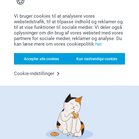
Venlig hilsen
24.11.2021
14:28
Vi bruger cookies til at analysere vores
Zeinab/Smartphoto
Hej Søren
webstedstrafik, til at tilpasse indhold og reklamer og
Vis mere
Tusind tak for den flotte anmeldelse!
til at vise funktioner til sociale medier. Vi deler også
14:15
Vi er glad at du er tilfreds med dine produkter fra os.
oplysninger om din brug af vores websted med vores
😆
Lignende produkter
God fornøjelse med købet
partnere for sociale medier, reklamer og analyse. Du
Venlig hilsen,
kan læse mere om vores cookiepolitik
her
.
Johanna, smartphoto
Gaveetiketter til julegaverne
Slikpose DIY
Ny variant
Accepter alle cookies
Kun nødvendige cookies
6 varianter
2 varianter
Fra
89,00
149,00
Cookie-indstillinger
(5 anmeldelser)
Billedæsker
Krus
4 varianter
7 varianter
Fra
149,00
Fra
99,00
(166 anmeldelser)