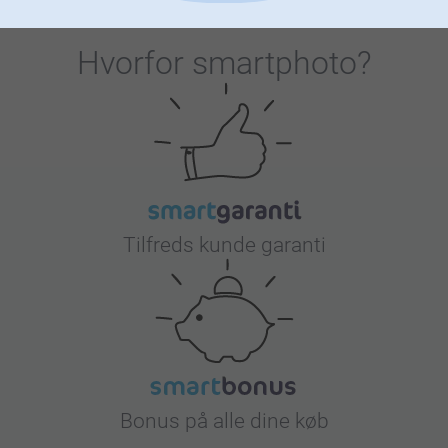
Hvorfor
smartphoto
?
Tilfreds kunde garanti
Bonus på alle dine køb