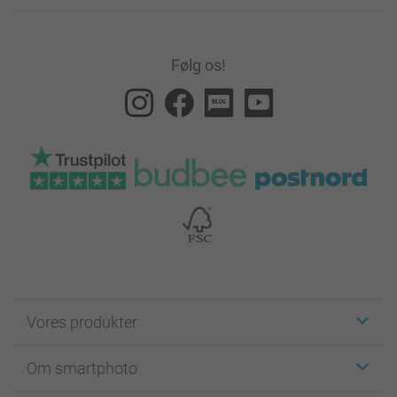
Følg os!
Vores produkter
Klistermærker
Om smartphoto
Fotokort