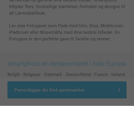
tilbyder flere, forskellige størrelser, formater og designs til
dit Lærredsbillede.
Lav seje Fotogaver som Pude med foto, Krus, Mobilcover,
iPadcover eller Musemåtte med dine bedste billeder. En
Fotogave er den perfekte gave til familie og venner.
smartphoto er repræsenteret i hele Europa
België
-
Belgique
-
Danmark
-
Deutschland
-
France
-
Ireland
-
Nederland
-
Norge
-
Österreich
-
Schweiz
-
Suisse
-
Personliggør din Små gavemærker
Switzerland
-
Suomi
-
Sverige
-
United Kingdom
-
Other Countries
Alle priser er i danske kroner (DKK), inklusive moms og eksklusive porto