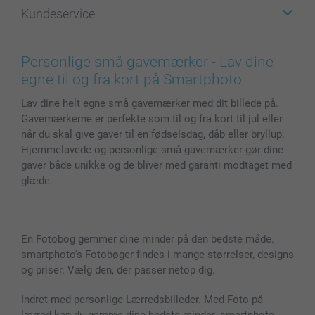
Fotogaver
Om smartphoto
Kundeservice
Fotobøger
For affiliate
Lærred & Vægdekoration
Fortrolighedserklæring
Kontakt os & FAQ
Billeder, Plakater & Fotohæfter
Cookie Policy
100% tilfredshedsgaranti
Personlige små gavemærker - Lav dine
Cover til mobil & tablet
Sitemap
smartbonus
egne til og fra kort på Smartphoto
MyNameBook
Betingelser og garantier
Priser & betaling
Lav dine helt egne små gavemærker med dit billede på.
Fotokalender & Kalenderbog
Investor Relations
Status for ordrer
Gavemærkerne er perfekte som til og fra kort til jul eller
Fotorammer & Tilbehør
når du skal give gaver til en fødselsdag, dåb eller bryllup.
Alle fotoprodukter
Hjemmelavede og personlige små gavemærker gør dine
gaver både unikke og de bliver med garanti modtaget med
glæde.
En Fotobog gemmer dine minder på den bedste måde.
smartphoto's Fotobøger findes i mange størrelser, designs
og priser. Vælg den, der passer netop dig.
Indret med personlige Lærredsbilleder. Med Foto på
lærred kan du gemme dine bedste minder. smartphoto