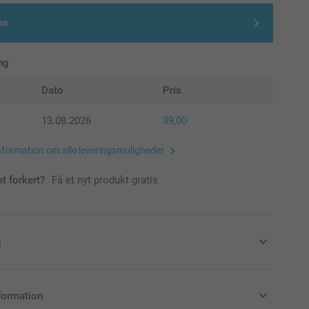
ns
ng
Dato
Pris
13.08.2026
39,00
nformation om alle leveringsmuligheder
et forkert?
Få et nyt produkt gratis
g
emærke et særligt festligt look, eller et
formation
 elegant look ved at vælge glimmerpapir