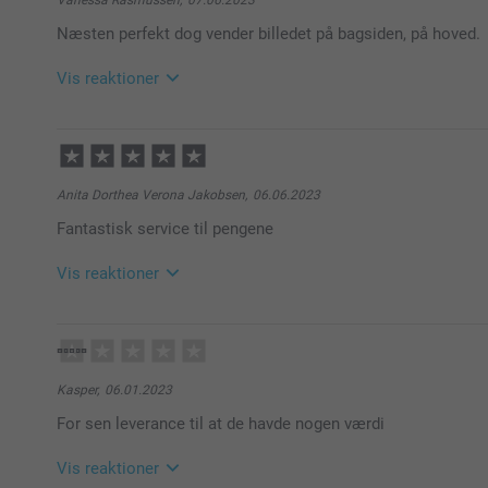
Vanessa Rasmussen,
07.06.2023
Næsten perfekt dog vender billedet på bagsiden, på hoved.
Vis reaktioner
08.06.2023
09:40
Hej Vanessa
Anita Dorthea Verona Jakobsen,
06.06.2023
Mange tak for din anmeldelse.
Fantastisk service til pengene
Det er en sjov måde at gøre produkterne mere personl
Vis reaktioner
Tusind tak fordi du valgt at bestille med os.
08.06.2023
Venlig hilsen
09:40
Hej Anita
Zeinab @Smartphoto
Kasper,
06.01.2023
Mange tak for din anmeldelse.
For sen leverance til at de havde nogen værdi
Det er en sjov måde at gøre produkterne mere personl
Vis reaktioner
Tusind tak fordi du valgt at bestille med os.