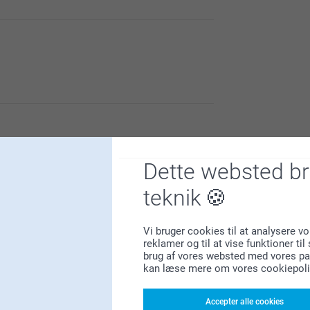
l at sende os din feedback så vi kan forbedre
g oplevelse som mulig med at lave din
martphoto.dk hvis du har nogle spørgsmål om
Dette websted b
teknik
Vi bruger cookies til at analysere vo
reklamer og til at vise funktioner ti
brug af vores websted med vores par
kan læse mere om vores cookiepoli
Accepter alle cookies