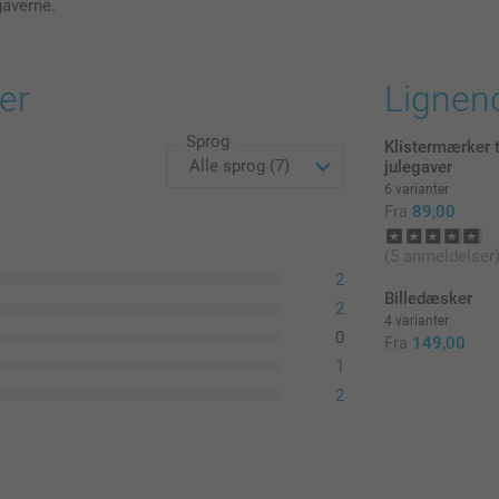
gaverne.
eller mat t
Alle priser in
2,00 / stk
er
Lignen
Antal
Priser for tilva
Sprog
Klistermærker t
1 - 9
julegaver
1: Standardpapir
6 varianter
Fra
89,00
10+
2: Dobbeltsidet
(5 anmeldelser
3: Mat teksturer
2
Billedæsker
2
4 varianter
0
Fra
149,00
1
2