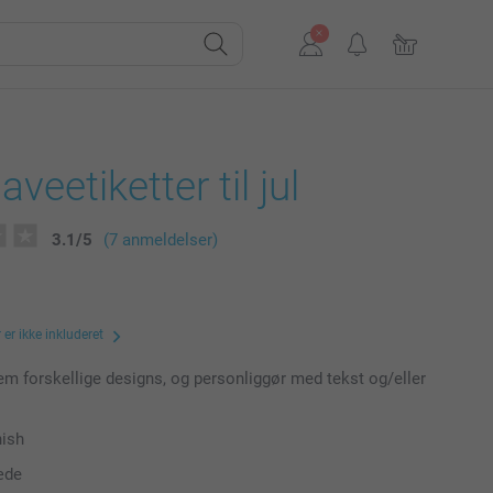
veetiketter til jul
3.1
/
5
(7 anmeldelser)
er ikke inkluderet
m forskellige designs, og personliggør med tekst og/eller
nish
æde