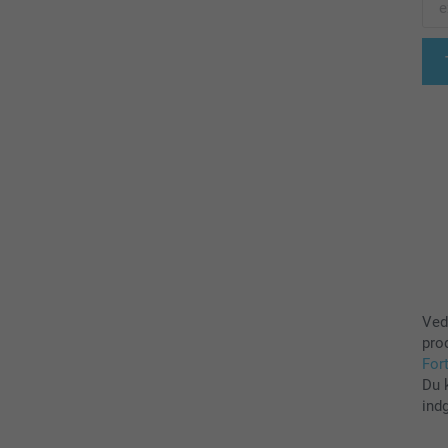
Ved
pro
For
Du 
ind