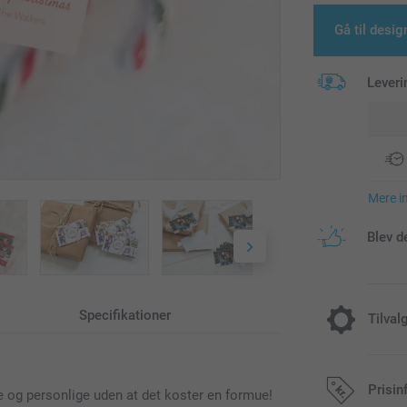
Gå til desig
Leveri
Mere i
Blev d
Specifikationer
Tilval
Giv dit gav
Prisin
moderne og
e og personlige uden at det koster en formue!