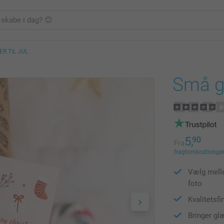
R TIL JUL
Små ga
5,
90
Fra
fragtomkostninger 
Vælg melle
foto
Kvalitetsfi
Bringer gl