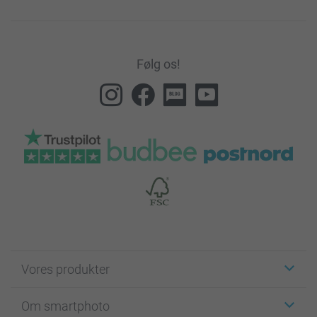
Følg os!
Vores produkter
Klistermærker
Om smartphoto
Fotokort