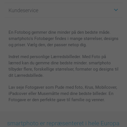
Fotogaver
Om smartphoto
Kundeservice
Fotobøger
For affiliate
Lærred & Vægdekoration
Fortrolighedserklæring
Kontakt os & FAQ
Billeder, Plakater & Fotohæfter
Cookie Policy
100% tilfredshedsgaranti
En Fotobog gemmer dine minder på den bedste måde.
Cover til mobil & tablet
Sitemap
smartbonus
smartphoto's Fotobøger findes i mange størrelser, designs
MyNameBook
Betingelser og garantier
Priser & betaling
og priser. Vælg den, der passer netop dig.
Fotokalender & Kalenderbog
Investor Relations
Status for ordrer
Fotorammer & Tilbehør
Indret med personlige Lærredsbilleder. Med Foto på
lærred kan du gemme dine bedste minder. smartphoto
Alle fotoprodukter
tilbyder flere, forskellige størrelser, formater og designs til
dit Lærredsbillede.
Lav seje Fotogaver som Pude med foto, Krus, Mobilcover,
iPadcover eller Musemåtte med dine bedste billeder. En
Fotogave er den perfekte gave til familie og venner.
smartphoto er repræsenteret i hele Europa