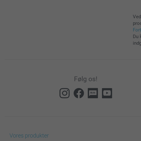
Ved
pro
For
Du 
ind
Følg os!
Vores produkter