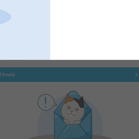
Førsteklasses kundeservice!
Tilmeld dig vores nyhedsbrev
ndtast din e-mailadresse her
Tilmeld