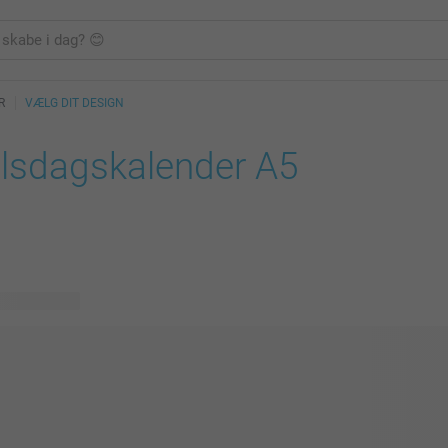
R
VÆLG DIT DESIGN
lsdagskalender A5
lige designs