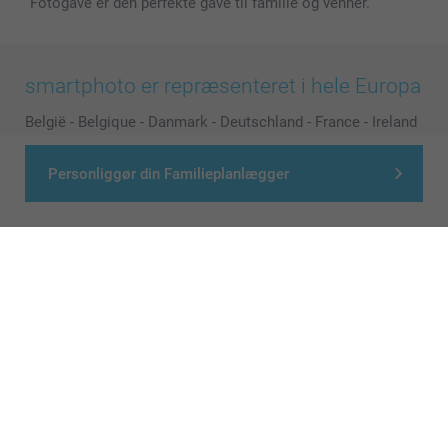
Fotogave er den perfekte gave til familie og venner.
smartphoto er repræsenteret i hele Europa
België
-
Belgique
-
Danmark
-
Deutschland
-
France
-
Ireland
-
Nederland
-
Norge
-
Österreich
-
Schweiz
-
Suisse
-
Personliggør din Familieplanlægger
Switzerland
-
Suomi
-
Sverige
-
United Kingdom
-
Other Countries
Alle priser er i danske kroner (DKK), inklusive moms og eksklusive porto
© smartphoto group. All rights reserved
>