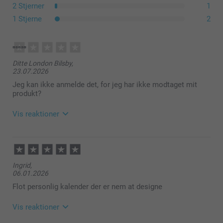
2 Stjerner
1
1 Stjerne
2
Ditte London Bilsby,
23.07.2026
Jeg kan ikke anmelde det, for jeg har ikke modtaget mit
produkt?
Vis reaktioner
29.07.2026
11:25
Hej Ditte,
Ingrid,
Vi har gennemgået din sag og lavet en helt ny
06.01.2026
bestilling af din kalender, som vi har sendt afsted i
går. Den er nu på vej til dig och bør lande i din
Flot personlig kalender der er nem at designe
postkasse eller ved dit udleveringssted inden for ca.
5 hverdage.
Vis reaktioner
Varme hilsner
Kirsi @smartphoto