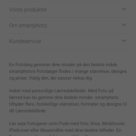
Vores produkter
Klistermærker
Om smartphoto
Fotokort
Fotogaver
Om smartphoto
Kundeservice
Fotobøger
For affiliate
Lærred & Vægdekoration
Fortrolighedserklæring
Kontakt os & FAQ
Billeder, Plakater & Fotohæfter
Cookie Policy
100% tilfredshedsgaranti
En Fotobog gemmer dine minder på den bedste måde.
Cover til mobil & tablet
Sitemap
smartbonus
smartphoto's Fotobøger findes i mange størrelser, designs
MyNameBook
Betingelser og garantier
Priser & betaling
og priser. Vælg den, der passer netop dig.
Fotokalender & Kalenderbog
Investor Relations
Status for ordrer
Fotorammer & Tilbehør
Indret med personlige Lærredsbilleder. Med Foto på
lærred kan du gemme dine bedste minder. smartphoto
Alle fotoprodukter
tilbyder flere, forskellige størrelser, formater og designs til
dit Lærredsbillede.
Lav seje Fotogaver som Pude med foto, Krus, Mobilcover,
iPadcover eller Musemåtte med dine bedste billeder. En