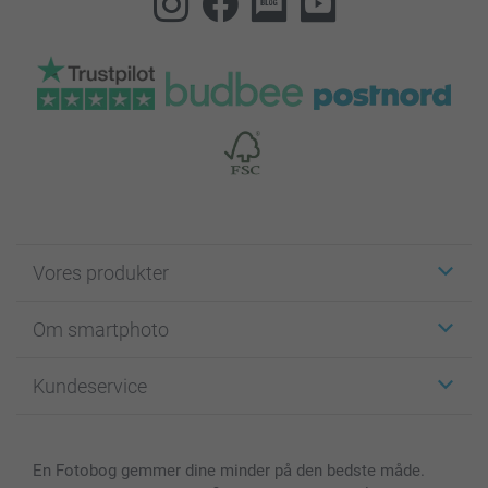
Vores produkter
Klistermærker
Om smartphoto
Fotokort
Fotogaver
Om smartphoto
Kundeservice
Fotobøger
For affiliate
Lærred & Vægdekoration
Fortrolighedserklæring
Kontakt os & FAQ
Billeder, Plakater & Fotohæfter
Cookie Policy
100% tilfredshedsgaranti
En Fotobog gemmer dine minder på den bedste måde.
Cover til mobil & tablet
Sitemap
smartbonus