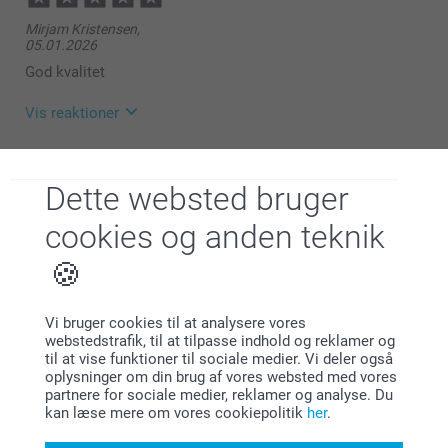
Hej Janet
Venlig hilsen
Mirjam Kristensen,
05.01.2026
Tak for din anmeldelse.
Zeinab @smartphoto
God kvalitet
Det glæder os meget at høre at du synes
bordkalenderen med billeder har rigtig god kvalitet.
Vis reaktioner
Varme hilsner
12.01.2026
Zeinab @smartphoto
09:47
Dette websted bruger
Hej Mirjam
Trine,
cookies og anden teknik
26.12.2025
Tak for din anmeldelse.
Fin kvalitet
Det glæder os meget at høre at du synes
bordkalenderen med billeder har god kvalitet.
Vis reaktioner
Vi bruger cookies til at analysere vores
Varme hilsner
webstedstrafik, til at tilpasse indhold og reklamer og
29.12.2025
til at vise funktioner til sociale medier. Vi deler også
Zeinab @smartphoto
11:39
oplysninger om din brug af vores websted med vores
Hej Trine
partnere for sociale medier, reklamer og analyse. Du
Jonas Nielsen,
kan læse mere om vores cookiepolitik
her
.
18.12.2025
Tusind tak for din anmeldelse!
Rigtig fint produkt