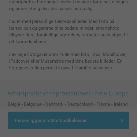
smartphoto's Fotobøger findes i mange størrelser, designs
MyNameBook
Betingelser og garantier
Priser & betaling
og priser. Vælg den, der passer netop dig.
Fotokalender & Kalenderbog
Investor Relations
Status for ordrer
Fotorammer & Tilbehør
Indret med personlige Lærredsbilleder. Med Foto på
lærred kan du gemme dine bedste minder. smartphoto
Alle fotoprodukter
tilbyder flere, forskellige størrelser, formater og designs til
dit Lærredsbillede.
Lav seje Fotogaver som Pude med foto, Krus, Mobilcover,
iPadcover eller Musemåtte med dine bedste billeder. En
Fotogave er den perfekte gave til familie og venner.
smartphoto er repræsenteret i hele Europa
België
-
Belgique
-
Danmark
-
Deutschland
-
France
-
Ireland
-
Nederland
-
Norge
-
Österreich
-
Schweiz
-
Suisse
-
Switzerland
-
Suomi
-
Sverige
-
United Kingdom
-
Personliggør din Stor bordkalender
Other Countries