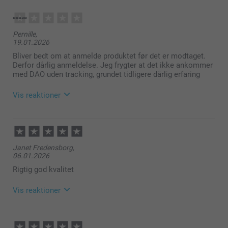
Pernille,
19.01.2026
Bliver bedt om at anmelde produktet før det er modtaget.
Derfor dårlig anmeldelse. Jeg frygter at det ikke ankommer
med DAO uden tracking, grundet tidligere dårlig erfaring
Vis reaktioner
20.01.2026
10:12
Hej Pernille
Janet Fredensborg,
06.01.2026
Tusind tak for din feedback!
Rigtig god kvalitet
Det er virkelig værdifuld for os at du tager dig tid til
at sende os din feedback så vi kan forbedre vores
Vis reaktioner
system for at du skal have en så nem og dejlig
oplevelse som muligt med at lave din bestilling.
12.01.2026
Jeg ønsker dig en fortsat god dag!
09:49