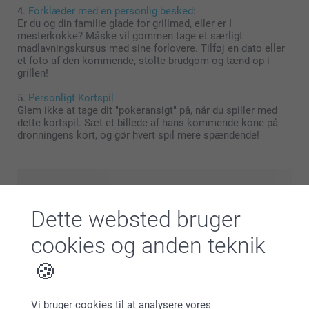
4.
Forklæder med en personlig besked
:
Er du og din familie glade for grillmad, eller er I
mesterkokke? Måske vil gommen tage et særligt
madlavningskursus med sine forlovere. Tilføj en dato eller
et foto af den kommende, stolte brudgom og tænd op i
grillen!
5.
Personligt Kortspil
Glem ikke at tage dit "pokeransigt" på, når du spiller med
dette kortspil. Sæt et billede af hans kommende kone på
dronningens kort, og gør hvert spil mere spændende!
Dette websted bruger
cookies og anden teknik
Vi bruger cookies til at analysere vores