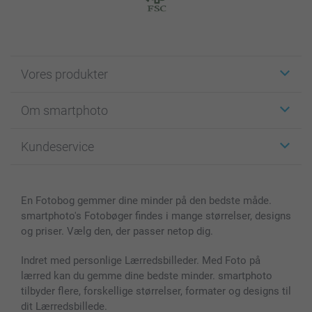
Vores produkter
Klistermærker
Om smartphoto
Fotokort
Fotogaver
Om smartphoto
Kundeservice
Fotobøger
For affiliate
Lærred & Vægdekoration
Fortrolighedserklæring
Kontakt os & FAQ
Billeder, Plakater & Fotohæfter
Cookie Policy
100% tilfredshedsgaranti
En Fotobog gemmer dine minder på den bedste måde.
Cover til mobil & tablet
Sitemap
smartbonus
smartphoto's Fotobøger findes i mange størrelser, designs
MyNameBook
Betingelser og garantier
Priser & betaling
og priser. Vælg den, der passer netop dig.
Fotokalender & Kalenderbog
Investor Relations
Status for ordrer
Fotorammer & Tilbehør
Indret med personlige Lærredsbilleder. Med Foto på
lærred kan du gemme dine bedste minder. smartphoto
Alle fotoprodukter
tilbyder flere, forskellige størrelser, formater og designs til
dit Lærredsbillede.