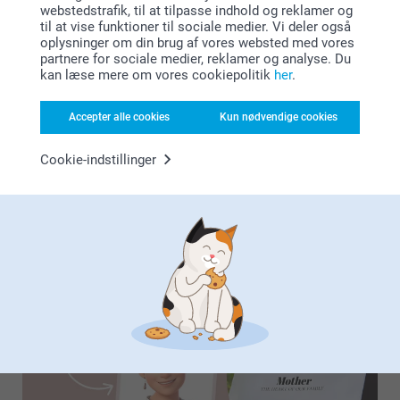
webstedstrafik, til at tilpasse indhold og reklamer og
til at vise funktioner til sociale medier. Vi deler også
oplysninger om din brug af vores websted med vores
partnere for sociale medier, reklamer og analyse. Du
kan læse mere om vores cookiepolitik
her
.
Psst... hvis du leder efter flere gaveidéer, så tag et kig på
vores sjove gavedesigns. Tilføj navne, billeder, interne
Accepter alle cookies
Kun nødvendige cookies
jokes eller sjove citater med få klik og skab mindeværdige
og betænksomme gaver. Uanset om du køber til
Cookie-indstillinger
fødselsdage, nissevenner eller en anden speciel
begivenhed, har vi måske lige det, du leder efter, for at
bringe et smil frem på læben hos den, der modtager din
gave!