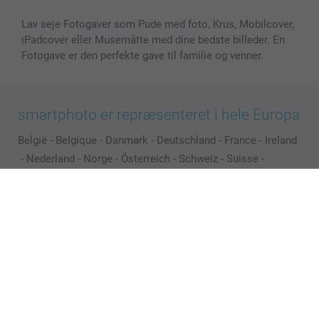
Lav seje Fotogaver som Pude med foto, Krus, Mobilcover,
iPadcover eller Musemåtte med dine bedste billeder. En
Fotogave er den perfekte gave til familie og venner.
smartphoto er repræsenteret i hele Europa
België
-
Belgique
-
Danmark
-
Deutschland
-
France
-
Ireland
-
Nederland
-
Norge
-
Österreich
-
Schweiz
-
Suisse
-
Switzerland
-
Suomi
-
Sverige
-
United Kingdom
-
Other Countries
Alle priser er i danske kroner (DKK), inklusive moms og eksklusive porto
© smartphoto group. All rights reserved