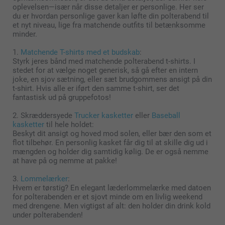
oplevelsen—især når disse detaljer er personlige. Her ser
du er hvordan personlige gaver kan løfte din polterabend til
et nyt niveau, lige fra matchende outfits til betænksomme
minder.
1.
Matchende T-shirts med et budskab
:
Styrk jeres bånd med matchende polterabend t-shirts. I
stedet for at vælge noget generisk, så gå efter en intern
joke, en sjov sætning, eller sæt brudgommens ansigt på din
t-shirt. Hvis alle er iført den samme t-shirt, ser det
fantastisk ud på gruppefotos!
2. Skræddersyede
Trucker kasketter
eller
Baseball
kasketter
til hele holdet:
Beskyt dit ansigt og hoved mod solen, eller bær den som et
flot tilbehør. En personlig kasket får dig til at skille dig ud i
mængden og holder dig samtidig kølig. De er også nemme
at have på og nemme at pakke!
3.
Lommelærker
:
Hvem er tørstig? En elegant læderlommelærke med datoen
for polterabenden er et sjovt minde om en livlig weekend
med drengene. Men vigtigst af alt: den holder din drink kold
under polterabenden!