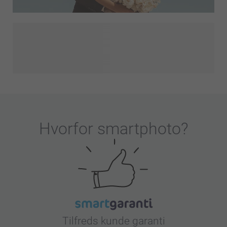
Tillykke til jer begge to og til kærligheden! Når nu du og din
partner har bestemt jer for at bruge resten af jeres liv
sammen, er Smartphoto her for at hjælpe jer med at gøre
jeres store dag så speciel som mulig. Se vore
bryllupsinvitationer, save the date-kort, bryllupspynt,
takkegaver til gæsterne, og gå ikke glip af vore forskellige
bryllupsdesigns. Lad os gøre jeres bryllup til en fantastisk
og uforglemmelig dag!
Hvorfor
smartphoto
?
Tilfreds kunde garanti