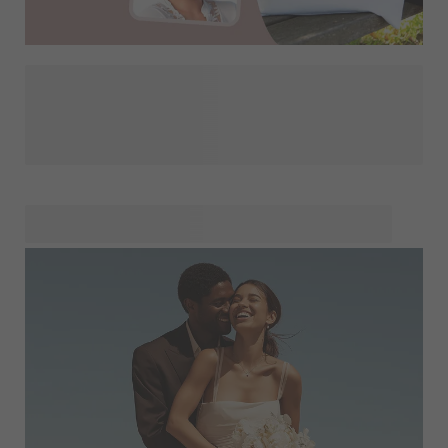
Forvandl dine kære minder til fantastiske personlige gaver
med vores sjove AI-filtre. Lav familieportrætter om til
charmerende karikaturer fra mor til far og endda
bedstemor! Leg med de mange muligheder, vi tilbyder. Med
bare ét klik kan du forbedre dine fotos med sjove effekter
for at skabe unikke gaver, der vil bringe smil frem på dine
kæres ansigter.