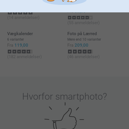
system for at du skal have en så nem og dejlig
oplevelse som muligt med at lave din bestilling.
Fra
99,00
5 varianter
Fra
39,00
Jeg ønsker dig en fortsat god dag!
(14 anmeldelser)
(55 anmeldelser)
Venlig hilsen
Vægkalender
Foto på Lærred
Zeinab @smartphoto
6 varianter
Mere end 10 varianter
Fra
119,00
Fra
209,00
(182 anmeldelser)
(46 anmeldelser)
Hvorfor
smartphoto
?