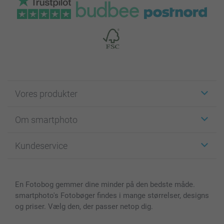
Vores produkter
Klistermærker
Om smartphoto
Fotokort
Fotogaver
Om smartphoto
Kundeservice
Fotobøger
For affiliate
Lærred & Vægdekoration
Fortrolighedserklæring
Kontakt os & FAQ
Billeder, Plakater & Fotohæfter
Cookie Policy
100% tilfredshedsgaranti
En Fotobog gemmer dine minder på den bedste måde.
Cover til mobil & tablet
Sitemap
smartbonus
smartphoto's Fotobøger findes i mange størrelser, designs
MyNameBook
Betingelser og garantier
Priser & betaling
og priser. Vælg den, der passer netop dig.
Fotokalender & Kalenderbog
Investor Relations
Status for ordrer