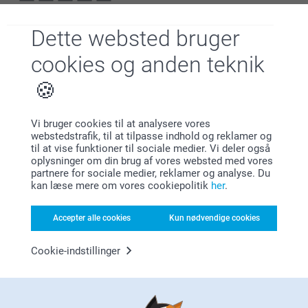
Mia Bæk,
Hej Line
10.05.2026
Dette websted bruger
Tusind tak for din anmeldelse!
Meget flot kvalitet
cookies og anden teknik
Vi er glade for at høre, at billederne levede op til dine
Vis reaktioner
forventninger. Det betyder meget for os!
Du er altid velkommen igen 👍
13.05.2026
09:24
Vi bruger cookies til at analysere vores
Varme hilsner
webstedstrafik, til at tilpasse indhold og reklamer og
Camilla Lerche,
Hej Mia
til at vise funktioner til sociale medier. Vi deler også
Zeinab @smartphoto
30.04.2026
oplysninger om din brug af vores websted med vores
Tusind tak for din anmeldelse!
partnere for sociale medier, reklamer og analyse. Du
Fine billeder - produktet var som jeg forventede
kan læse mere om vores cookiepolitik
her
.
Vi er glade for at høre, at billederne levede op til dine
Vis reaktioner
forventninger. Det betyder meget for os!
Accepter alle cookies
Kun nødvendige cookies
Du er altid velkommen igen 👍
04.05.2026
12:24
Cookie-indstillinger
Varme hilsner
Hej Camilla
Michael,
Zeinab @smartphoto
22.04.2026
Tusind tak for din anmeldelse!
Fedt produkt!