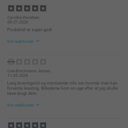
Caroline Davidsen,
08.07.2026
Produktet er super godt
Vis reaktioner
13.07.2026
10:29
Hej Caroline!
Line Brochmann Jensen,
11.05.2026
Tusind tak for den flotte anmeldelse! 🥰
Vi er rigtig glade for at høre, at du er tilfreds med
Lang leveringstid og misvisende info om hvornår man kan
dine Retro billeder fra os.
forvente levering. Billederne kom en uge efter at jeg skulle
Vi håber, du får meget glæde af dit køb!
have brugt dem.
Varme hilsner
Vis reaktioner
Helene @smartphoto
13.05.2026
09:24