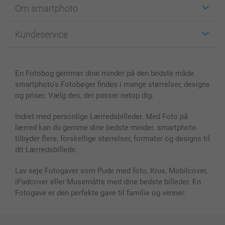
Om smartphoto
Fotokort
Fotogaver
Om smartphoto
Kundeservice
Fotobøger
For affiliate
Lærred & Vægdekoration
Fortrolighedserklæring
Kontakt os & FAQ
Billeder, Plakater & Fotohæfter
Cookie Policy
100% tilfredshedsgaranti
En Fotobog gemmer dine minder på den bedste måde.
Cover til mobil & tablet
Sitemap
smartbonus
smartphoto's Fotobøger findes i mange størrelser, designs
MyNameBook
Betingelser og garantier
Priser & betaling
og priser. Vælg den, der passer netop dig.
Fotokalender & Kalenderbog
Investor Relations
Status for ordrer
Fotorammer & Tilbehør
Indret med personlige Lærredsbilleder. Med Foto på
lærred kan du gemme dine bedste minder. smartphoto
Alle fotoprodukter
tilbyder flere, forskellige størrelser, formater og designs til
dit Lærredsbillede.
Lav seje Fotogaver som Pude med foto, Krus, Mobilcover,
iPadcover eller Musemåtte med dine bedste billeder. En
Fotogave er den perfekte gave til familie og venner.