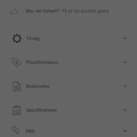
Blev det forkert?
Få et nyt produkt gratis
Tilvalg
Farve effekt
Prisinformation
Gratis
Alle priser inklusive moms og uden
Beskrivelse
forsendelsesomkostninger
Sort/Hvid
Sepia
Specifikationer
FAQ