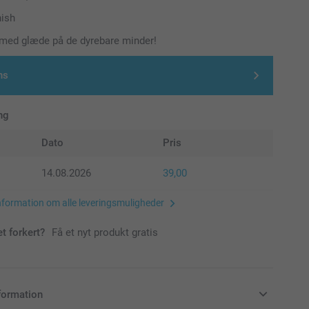
nish
 med glæde på de dyrebare minder!
ns
ng
Dato
Pris
14.08.2026
39,00
nformation om alle leveringsmuligheder
et forkert?
Få et nyt produkt gratis
formation