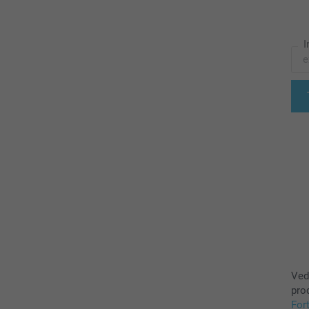
I
Ved
pro
For