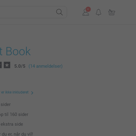
t Book
5.0
/
5
(14 anmeldelser)
er ikke inkluderet
sider
p til
160
sider
 ekstra side
 du er, når du vil!