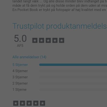
landet langt væk ... Og alle disse minder blev indfanget p
måde at få dem trykt på og holde orden på dem uden at mis
En Pocket Book er trykt på fotopapir af høj kvalitet med en 
Trustpilot produktanmeldels
5.0
AF
5
Alle anmeldelser (14)
5 Stjerner
4 Stjerner
3 Stjerner
2 Stjerner
1 Stjerne