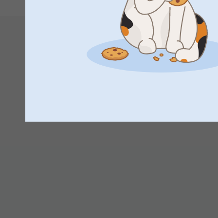
Tusind tak for din dejlige anmeldelse og dine 5 stjern
Det glæder os at du er så tilfreds med din pocket bok 
tid fremover.
Hav en fortsat god dag!
Venlig hilsen
Zeinab @smartphoto