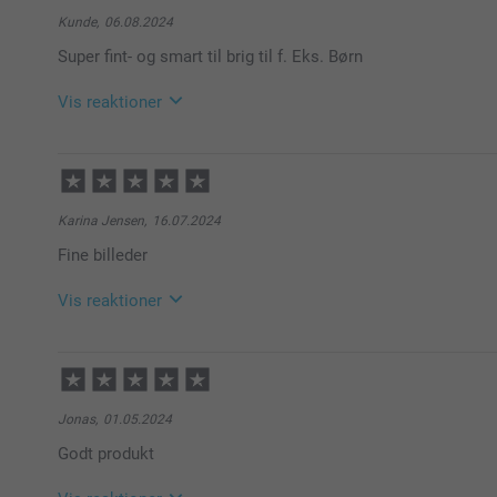
Kunde,
06.08.2024
Super fint- og smart til brig til f. Eks. Børn
Vis reaktioner
08.08.2024
10:25
Hej Kunde,
Tusind tak for dine 5 stjerner og din anmeldelse om
Karina Jensen,
16.07.2024
Tak fordi du valgt at bestille med os.
Fine billeder
Venlig hilsen
Kirsi @smartphoto
Vis reaktioner
19.07.2024
08:24
Hej Karina
Jonas,
01.05.2024
Godt produkt
Tusind tak for dine 5 stjerner og din anmeldelse om
Det er en så dejlig måde at samle dine minder om di