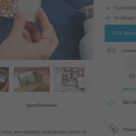
Kvalitetsfi
Se tilbage
Gå til desig
Leveri
Mere i
Blev d
Specifikationer
Prisin
latter, den nyfødtes små hænder, duften af