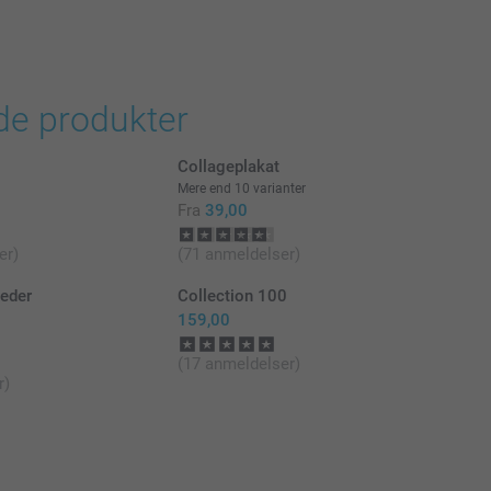
klusive moms og uden forsendelsesomkostninger
de produkter
Collageplakat
Mere end 10 varianter
Fra
39,00
er)
(71 anmeldelser)
leder
Collection 100
159,00
(17 anmeldelser)
r)