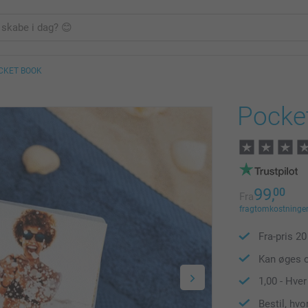
CKET BOOK
Pocke
99,
00
Fra
fragtomkostninger 
Fra-pris
20
Kan øges o
1,00
- Hver
Bestil, hvor