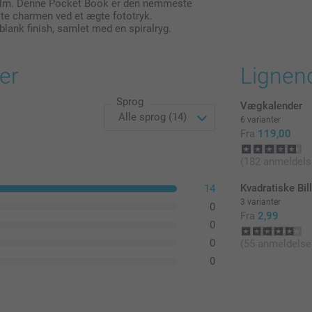
å film. Denne Pocket Book er den nemmeste
te charmen ved et ægte fototryk.
blank finish, samlet med en spiralryg.
Alle priser in
er
Lignen
Sprog
Vægkalender
6 varianter
Fra
119,00
(182 anmeldels
Kvadratiske Bil
14
3 varianter
0
Fra
2,99
0
0
(55 anmeldelse
0