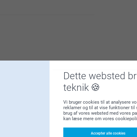
ldelse.
k.
Dette websted b
teknik
ldelse.
Vi bruger cookies til at analysere vo
k.
reklamer og til at vise funktioner ti
brug af vores websted med vores par
kan læse mere om vores cookiepoli
3
Accepter alle cookies