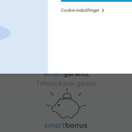
er.
Cookie-indstillinger
og vi håber du får glæde af din t-shirt i lang
Hvorfor
smartphoto
?
Tilfreds kunde garanti