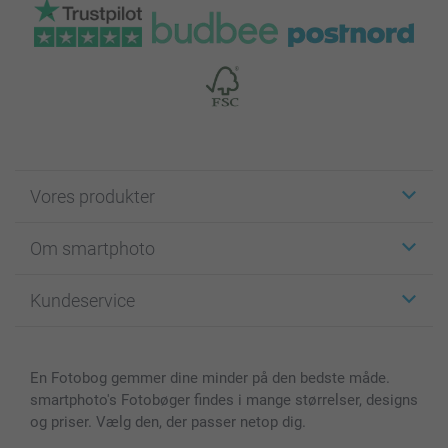
Vores produkter
Klistermærker
Om smartphoto
Fotokort
Fotogaver
Om smartphoto
Kundeservice
Fotobøger
For affiliate
Lærred & Vægdekoration
Fortrolighedserklæring
Kontakt os & FAQ
Billeder, Plakater & Fotohæfter
Cookie Policy
100% tilfredshedsgaranti
En Fotobog gemmer dine minder på den bedste måde.
Cover til mobil & tablet
Sitemap
smartbonus
smartphoto's Fotobøger findes i mange størrelser, designs
MyNameBook
Betingelser og garantier
Priser & betaling
og priser. Vælg den, der passer netop dig.
Fotokalender & Kalenderbog
Investor Relations
Status for ordrer