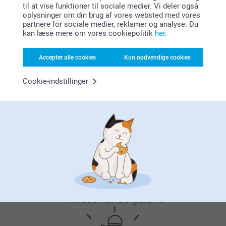
Venlig hilsen
02.08.2024
til at vise funktioner til sociale medier. Vi deler også
Kirsi @smartphoto
10:34
oplysninger om din brug af vores websted med vores
Hej Jette,
Vis mere
partnere for sociale medier, reklamer og analyse. Du
Tusind tak for dine 5 stjerner og din anmeldelse om
kan læse mere om vores cookiepolitik
her
.
vores Collection-bøger.
Tak fordi du valgt at bestille med os.
Accepter alle cookies
Kun nødvendige cookies
Venlig hilsen
Kirsi @smartphoto
Cookie-indstillinger
Hvorfor
smartphoto
?
Tilfreds kunde garanti