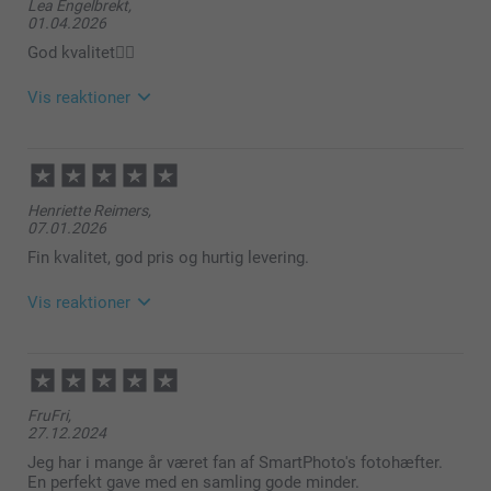
Lea Engelbrekt,
01.04.2026
God kvalitet👌🏻
Vis reaktioner
01.04.2026
08:00
Henriette Reimers,
Hej Lea
07.01.2026
Tusind tak for dine 5 stjerner og din anmeldelse om
Fin kvalitet, god pris og hurtig levering.
vores colleection 100.
Vis reaktioner
Det er en så dejlig måde at samle dine minder om
dine eventyr og lade dem fortælle deres egen
historie.
12.01.2026
09:53
Tak fordi du har valgt at bestille med os 🩵
Hej Henriette
FruFri,
Varme hilsner
27.12.2024
Tak for din anmeldelse.
Jeg har i mange år været fan af SmartPhoto's fotohæfter.
Zeinab @smartphoto
Det glæder os meget at høre at du synes Collection
En perfekt gave med en samling gode minder.