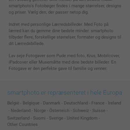
smartphoto's Fotobøger findes i mange størrelser, designs
og priser. Vælg den, der passer netop dig.
Indret med personlige Lærredsbilleder. Med Foto på
lærred kan du gemme dine bedste minder. smartphoto
tilbyder flere, forskellige størrelser, formater og designs til
dit Lærredsbillede.
Lav seje Fotogaver som Pude med foto, Krus, Mobilcover,
iPadcover eller Musemåtte med dine bedste billeder. En
Fotogave er den perfekte gave til familie og venner.
smartphoto er repræsenteret i hele Europa
België
-
Belgique
-
Danmark
-
Deutschland
-
France
-
Ireland
-
Nederland
-
Norge
-
Österreich
-
Schweiz
-
Suisse
-
Switzerland
-
Suomi
-
Sverige
-
United Kingdom
-
Other Countries