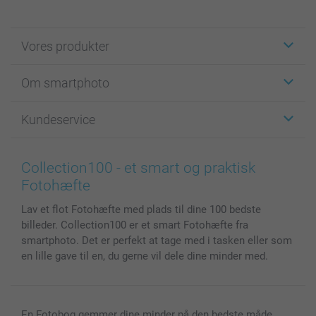
Vores produkter
Klistermærker
Om smartphoto
Fotokort
Fotogaver
Om smartphoto
Kundeservice
Fotobøger
For affiliate
Lærred & Vægdekoration
Fortrolighedserklæring
Kontakt os & FAQ
Billeder, Plakater & Fotohæfter
Cookie Policy
100% tilfredshedsgaranti
Collection100 - et smart og praktisk
Cover til mobil & tablet
Sitemap
smartbonus
Fotohæfte
MyNameBook
Betingelser og garantier
Priser & betaling
Lav et flot Fotohæfte med plads til dine 100 bedste
Fotokalender & Kalenderbog
Investor Relations
Status for ordrer
billeder. Collection100 er et smart Fotohæfte fra
Fotorammer & Tilbehør
smartphoto. Det er perfekt at tage med i tasken eller som
Alle fotoprodukter
en lille gave til en, du gerne vil dele dine minder med.
En Fotobog gemmer dine minder på den bedste måde.