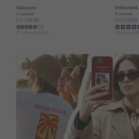
Mulepose
Drikkedunk
3 varianter
4 varianter
Fra
139,00
Fra
219,00
(7 anmeldelser)
(16 anmelde