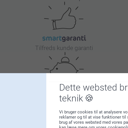
Tilfreds kunde garanti
Dette websted b
teknik
Bonus på alle dine køb
Vi bruger cookies til at analysere vo
reklamer og til at vise funktioner ti
brug af vores websted med vores par
kan læse mere om vores cookiepoli