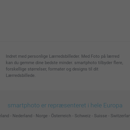
Indret med personlige Lærredsbilleder. Med Foto på lærred
kan du gemme dine bedste minder. smartphoto tilbyder flere,
forskellige størrelser, formater og designs til dit
Lærredsbillede.
smartphoto er repræsenteret i hele Europa
eland
-
Nederland
-
Norge
-
Österreich
-
Schweiz
-
Suisse
-
Switzerla