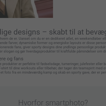
lige designs – skabt til at bevæ
f, hvem de er. Uanset om du er en dedikeret atlet, en weekendløber ell
ende farver, dynamiske former og energiske layouts er disse personlige
ssionerede fans, giver sporty designs dine yndlings personlige produ
er slogan og gør hverdagsprodukter til kraftfulde påmindelser om di
ere og fans
 produkter er perfekte til fødselsdage, turneringer, julefester eller b
T-shirt til dine workouts eller tilbehør, der tager din teamspirit med
ler et foto fra en mindeværdig kamp og skab en sporty gave, der er p
Hvorfor
smartphoto
?