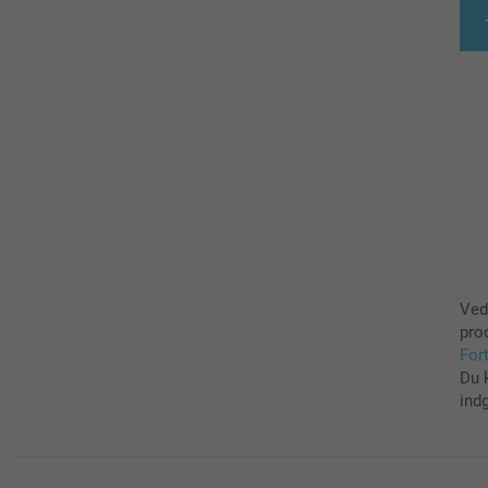
Ved
pro
For
Du 
ind