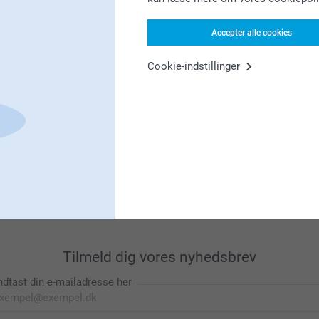
Accepter alle cookies
Leder du efter inspiration?
Cookie-indstillinger
Førsteklasses kundeservice!
Tilmeld dig vores nyhedsbrev
ndtast din e-mailadresse her