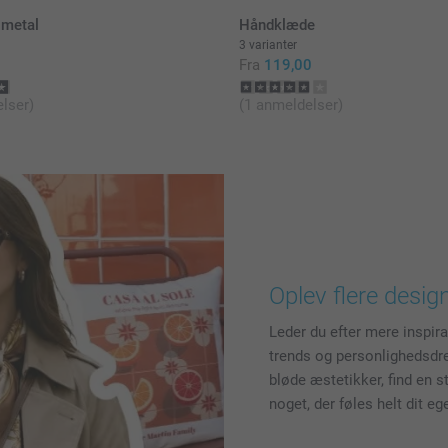
 metal
Håndklæde
3 varianter
Fra
119,00
lser)
(1 anmeldelser)
Oplev flere design
Leder du efter mere inspir
trends og personlighedsdrev
bløde æstetikker, find en s
noget, der føles helt dit e