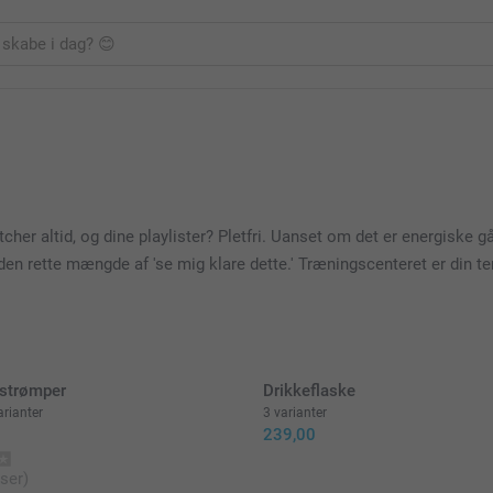
her altid, og dine playlister? Pletfri. Uanset om det er energiske gå
e den rette mængde af 'se mig klare dette.' Træningscenteret er din 
 strømper
Drikkeflaske
rianter
3 varianter
239,00
ser)