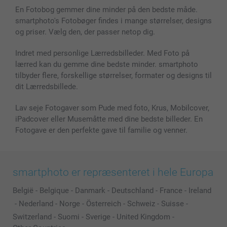
Billeder, Plakater & Fotohæfter
Cookie Policy
100% tilfredshedsgaranti
En Fotobog gemmer dine minder på den bedste måde.
Cover til mobil & tablet
Sitemap
smartbonus
smartphoto's Fotobøger findes i mange størrelser, designs
MyNameBook
Betingelser og garantier
Priser & betaling
og priser. Vælg den, der passer netop dig.
Fotokalender & Kalenderbog
Investor Relations
Status for ordrer
Fotorammer & Tilbehør
Indret med personlige Lærredsbilleder. Med Foto på
lærred kan du gemme dine bedste minder. smartphoto
Alle fotoprodukter
tilbyder flere, forskellige størrelser, formater og designs til
dit Lærredsbillede.
Lav seje Fotogaver som Pude med foto, Krus, Mobilcover,
iPadcover eller Musemåtte med dine bedste billeder. En
Fotogave er den perfekte gave til familie og venner.
smartphoto er repræsenteret i hele Europa
België
-
Belgique
-
Danmark
-
Deutschland
-
France
-
Ireland
-
Nederland
-
Norge
-
Österreich
-
Schweiz
-
Suisse
-
Switzerland
-
Suomi
-
Sverige
-
United Kingdom
-