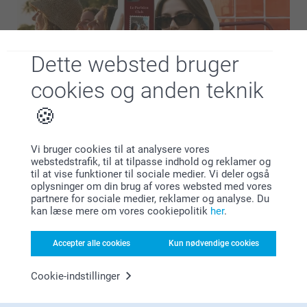
Dette websted bruger
cookies og anden teknik
Vi bruger cookies til at analysere vores
webstedstrafik, til at tilpasse indhold og reklamer og
Leder du efter mere inspiration? Udforsk Designs til Dig og
til at vise funktioner til sociale medier. Vi deler også
opdag vores seneste trends og personlighedsdrevne
oplysninger om din brug af vores websted med vores
designs, alt samlet ét sted. Fra dristige statements til bløde
partnere for sociale medier, reklamer og analyse. Du
kan læse mere om vores cookiepolitik
her
.
æstetikker, find en stil der matcher din vibe og p…
Mere
Accepter alle cookies
Kun nødvendige cookies
Cookie-indstillinger
Hvorfor
smartphoto
?