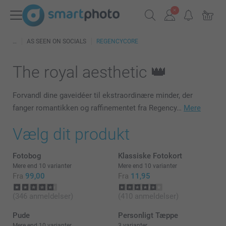
AS SEEN ON SOCIALS
REGENCYCORE
The royal aesthetic 👑
Forvandl dine gaveidéer til ekstraordinære minder, der
fanger romantikken og raffinementet fra Regency…
Mere
Vælg dit produkt
Fotobog
Klassiske Fotokort
Mere end 10 varianter
Mere end 10 varianter
Fra
99,00
Fra
11,95
(346 anmeldelser)
(410 anmeldelser)
Pude
Personligt Tæppe
Mere end 10 varianter
3 varianter