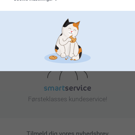
Leder du efter inspiration?
Førsteklasses kundeservice!
Tilmeld dig vores nyhedsbrev