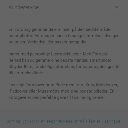
Fotogaver
Om smartphoto
Kundeservice
Fotobøger
For affiliate
Lærred & Vægdekoration
Fortrolighedserklæring
Kontakt os & FAQ
Billeder, Plakater & Fotohæfter
Cookie Policy
100% tilfredshedsgaranti
En Fotobog gemmer dine minder på den bedste måde.
Cover til mobil & tablet
Sitemap
smartbonus
smartphoto's Fotobøger findes i mange størrelser, designs
MyNameBook
Betingelser og garantier
Priser & betaling
og priser. Vælg den, der passer netop dig.
Fotokalender & Kalenderbog
Investor Relations
Status for ordrer
Fotorammer & Tilbehør
Indret med personlige Lærredsbilleder. Med Foto på
lærred kan du gemme dine bedste minder. smartphoto
Alle fotoprodukter
tilbyder flere, forskellige størrelser, formater og designs til
dit Lærredsbillede.
Lav seje Fotogaver som Pude med foto, Krus, Mobilcover,
iPadcover eller Musemåtte med dine bedste billeder. En
Fotogave er den perfekte gave til familie og venner.
smartphoto er repræsenteret i hele Europa