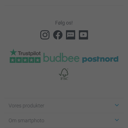
Følg os!
Vores produkter
Klistermærker
Om smartphoto
Fotokort