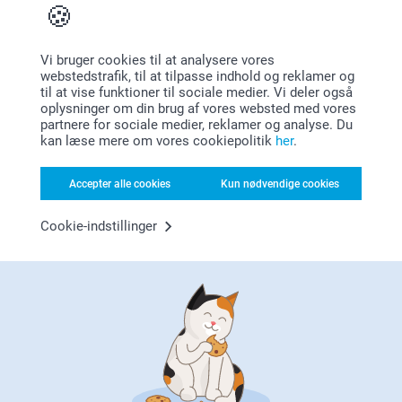
Tilmeld dig vores nyhedsbrev
Vi bruger cookies til at analysere vores
webstedstrafik, til at tilpasse indhold og reklamer og
Indtast din e-mailadresse her
til at vise funktioner til sociale medier. Vi deler også
oplysninger om din brug af vores websted med vores
partnere for sociale medier, reklamer og analyse. Du
kan læse mere om vores cookiepolitik
her
.
Tilmeld
Accepter alle cookies
Kun nødvendige cookies
Cookie-indstillinger
Ved at tilmelde dig til vores nyhedsbrev bliver du holdt
opdateret om vores produkter og særlige tilbud og du
accepterer dermed vores
Fortrolighedserklæring
.