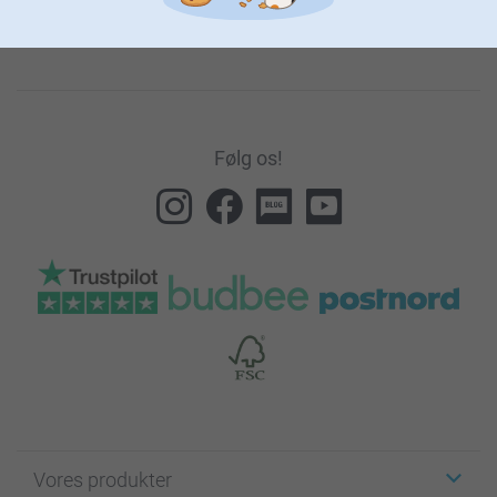
Du kan afmelde abonnementet ved at klikke på linket til
afmelding der indgår i alle de nyhedsbreve du modtager.
Følg os!
Vores produkter