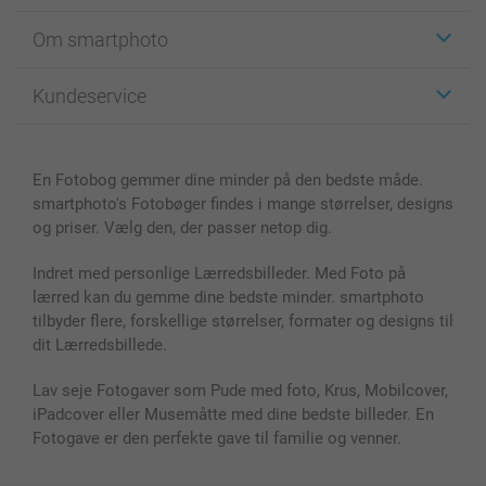
Klistermærker
Om smartphoto
Fotokort
Fotogaver
Om smartphoto
Kundeservice
Fotobøger
For affiliate
Lærred & Vægdekoration
Fortrolighedserklæring
Kontakt os & FAQ
Billeder, Plakater & Fotohæfter
Cookie Policy
100% tilfredshedsgaranti
En Fotobog gemmer dine minder på den bedste måde.
Cover til mobil & tablet
Sitemap
smartbonus
smartphoto's Fotobøger findes i mange størrelser, designs
MyNameBook
Betingelser og garantier
Priser & betaling
og priser. Vælg den, der passer netop dig.
Fotokalender & Kalenderbog
Investor Relations
Status for ordrer
Fotorammer & Tilbehør
Indret med personlige Lærredsbilleder. Med Foto på
lærred kan du gemme dine bedste minder. smartphoto
Alle fotoprodukter
tilbyder flere, forskellige størrelser, formater og designs til
dit Lærredsbillede.
Lav seje Fotogaver som Pude med foto, Krus, Mobilcover,
iPadcover eller Musemåtte med dine bedste billeder. En
Fotogave er den perfekte gave til familie og venner.