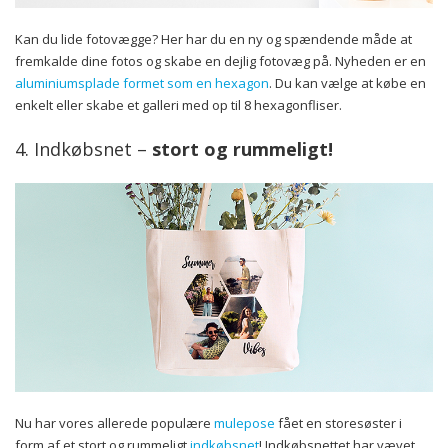
Kan du lide fotovægge? Her har du en ny og spændende måde at
fremkalde dine fotos og skabe en dejlig fotovæg på. Nyheden er en
aluminiumsplade formet som en hexagon
. Du kan vælge at købe en
enkelt eller skabe et galleri med op til 8 hexagonfliser.
4. Indkøbsnet –
stort og rummeligt!
Nu har vores allerede populære
mulepose
fået en storesøster i
form af et stort og rummeligt
indkøbsnet
! Indkøbsnettet har vævet