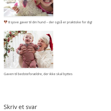
8 sjove gaver til din hund – der også er praktiske for dig!
Gaven til bedsteforældre, der ikke skal byttes
Skriv et svar