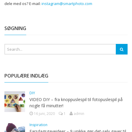
dele med os?
E-mail:
instagram@smartphoto.com
SØGNING
POPULÆRE INDLÆG
DIY
VIDEO DIY – fra knoppuslespil til fotopuslespil på
nogle få minutter!
16 juni, 2020
1
admin
Inspiration
Farsdagsgaveideer – 9 unikke gør-det-selv gaver til