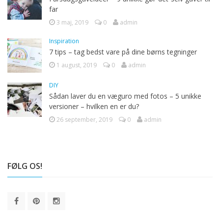
far
3 maj, 2019
0
admin
Inspiration
7 tips – tag bedst vare på dine børns tegninger
1 august, 2019
0
admin
DIY
Sådan laver du en væguro med fotos – 5 unikke
versioner – hvilken en er du?
26 september, 2019
0
admin
FØLG OS!