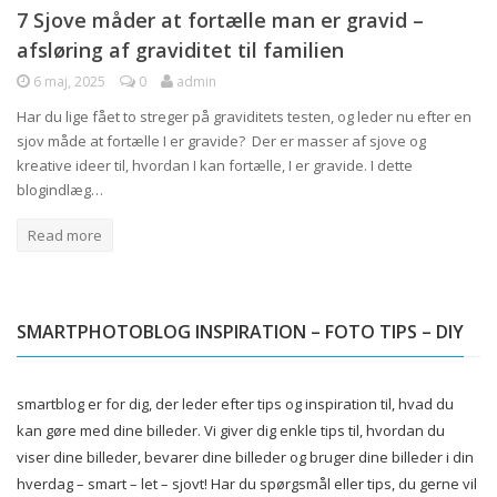
7 Sjove måder at fortælle man er gravid –
afsløring af graviditet til familien
6 maj, 2025
0
admin
Har du lige fået to streger på graviditets testen, og leder nu efter en
sjov måde at fortælle I er gravide? Der er masser af sjove og
kreative ideer til, hvordan I kan fortælle, I er gravide. I dette
blogindlæg…
Read more
SMARTPHOTOBLOG INSPIRATION – FOTO TIPS – DIY
smartblog er for dig, der leder efter tips og inspiration til, hvad du
kan gøre med dine billeder.
Vi giver dig enkle tips til, hvordan du
viser dine billeder, bevarer dine billeder og bruger dine billeder i din
hverdag – smart – let – sjovt!
Har du spørgsmål eller tips, du gerne vil