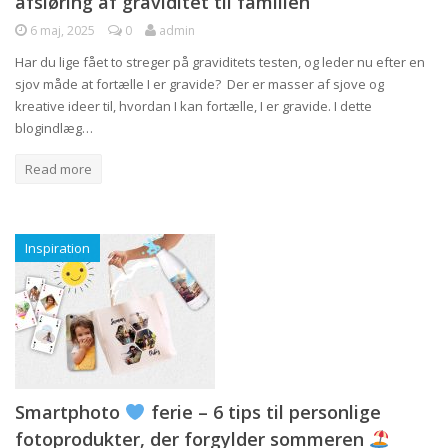
afsløring af graviditet til familien
6 maj, 2025
0
admin
Har du lige fået to streger på graviditets testen, og leder nu efter en
sjov måde at fortælle I er gravide? Der er masser af sjove og
kreative ideer til, hvordan I kan fortælle, I er gravide. I dette
blogindlæg…
Read more
Inspiration
Smartphoto
ferie – 6 tips til personlige
fotoprodukter, der forgylder sommeren