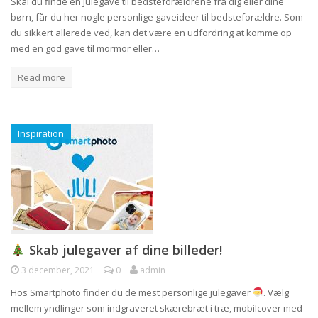
Skal du finde en julegave til bedsteforældrene fra dig eller dine
børn, får du her nogle personlige gaveideer til bedsteforældre. Som
du sikkert allerede ved, kan det være en udfordring at komme op
med en god gave til mormor eller…
Read more
Inspiration
Skab julegaver af dine billeder!
3 december, 2021
0
admin
Hos Smartphoto finder du de mest personlige julegaver
. Vælg
mellem yndlinger som indgraveret skærebræt i træ, mobilcover med