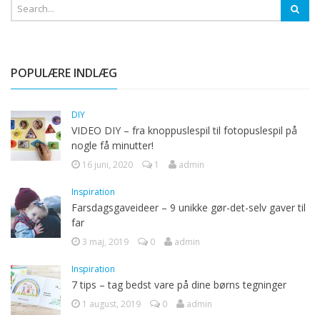
POPULÆRE INDLÆG
DIY
VIDEO DIY – fra knoppuslespil til fotopuslespil på
nogle få minutter!
16 juni, 2020
1
admin
Inspiration
Farsdagsgaveideer – 9 unikke gør-det-selv gaver til
far
3 maj, 2019
0
admin
Inspiration
7 tips – tag bedst vare på dine børns tegninger
1 august, 2019
0
admin