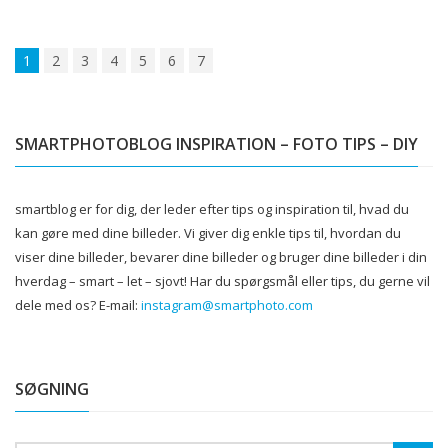
1
2
3
4
5
6
7
SMARTPHOTOBLOG INSPIRATION – FOTO TIPS – DIY
smartblog er for dig, der leder efter tips og inspiration til, hvad du
kan gøre med dine billeder.
Vi giver dig enkle tips til, hvordan du
viser dine billeder, bevarer dine billeder og bruger dine billeder i din
hverdag – smart – let – sjovt!
Har du spørgsmål eller tips, du gerne vil
dele med os?
E-mail:
instagram@smartphoto.com
SØGNING